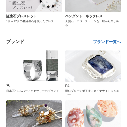
誕生石ブレスレット
ペンダント・ネックレス
1月～12月の各誕生石を使ったブレス
天然石・パワーストーンを一粒から楽しめ
る
ブランド
ブランド一覧へ
迅
P4
日本石×シルバーアクセサリーのブランド
深いブルーで魅了するカイヤナイトジュエ
リー