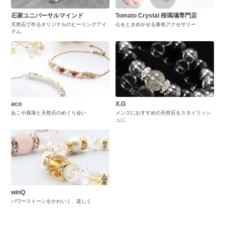
石家ユニバーサルマインド
Tomato Crystal 桜瑪瑙専門店
天然石で作るオリジナルのヒーリングアイ
心をときめかせる春色アクセサリー
テム
aco
X.G
あこや真珠と天然石のめぐり会い
メンズにおすすめの天然石をスタイリッシ
ュに
winQ
パワーストーンをかわいく、楽しく