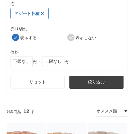
石
アゲート各種
売り切れ
表示する
表示しない
価格
円 ～
円
リセット
絞り込む
12