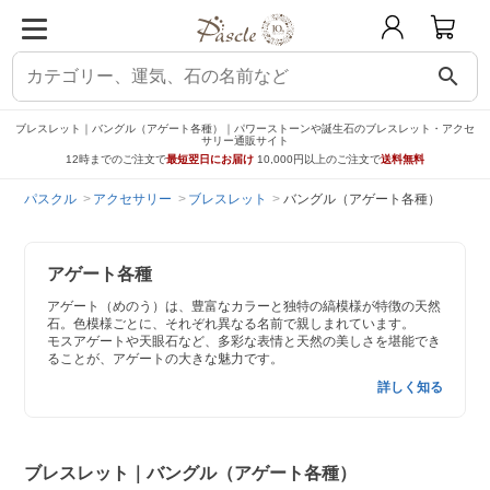
search
ブレスレット｜バングル（アゲート各種）｜パワーストーンや誕生石のブレスレット・アクセ
サリー通販サイト
12時までのご注文で
最短翌日にお届け
10,000円以上のご注文で
送料無料
パスクル
アクセサリー
ブレスレット
バングル（アゲート各種）
アゲート各種
アゲート（めのう）は、豊富なカラーと独特の縞模様が特徴の天然
石。色模様ごとに、それぞれ異なる名前で親しまれています。
モスアゲートや天眼石など、多彩な表情と天然の美しさを堪能でき
ることが、アゲートの大きな魅力です。
詳しく知る
ブレスレット｜バングル（アゲート各種）