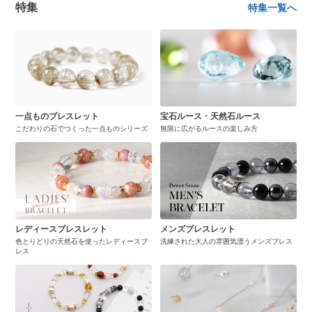
特集
特集一覧へ
一点ものブレスレット
宝石ルース・天然石ルース
こだわりの石でつくった一点ものシリーズ
無限に広がるルースの楽しみ方
レディースブレスレット
メンズブレスレット
色とりどりの天然石を使ったレディースブ
洗練された大人の雰囲気漂うメンズブレス
レス