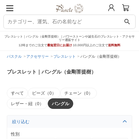
search
ブレスレット｜バングル（金剛菩提樹）｜パワーストーンや誕生石のブレスレット・アクセサ
リー通販サイト
12時までのご注文で
最短翌日にお届け
10,000円以上のご注文で
送料無料
パスクル
アクセサリー
ブレスレット
バングル（金剛菩提樹）
ブレスレット｜バングル（金剛菩提樹）
すべて
ビーズ（0）
チェーン（0）
レザー・紐（0）
バングル
絞り込む
性別