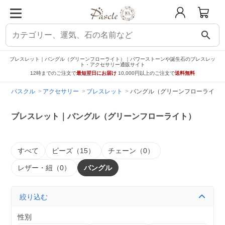
search
ブレスレット｜バングル（グリーンフローライト）｜パワーストーンや誕生石のブレスレッ
ト・アクセサリー通販サイト
12時までのご注文で
最短翌日にお届け
10,000円以上のご注文で
送料無料
パスクル
アクセサリー
ブレスレット
バングル（グリーンフローライト
ブレスレット｜バングル（グリーンフローライト）
すべて
ビーズ（15）
チェーン（0）
レザー・紐（0）
バングル
絞り込む
性別