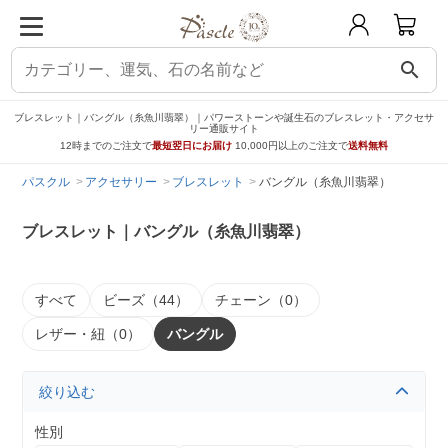
search
ブレスレット｜バングル（糸魚川翡翠）｜パワーストーンや誕生石のブレスレット・アクセサ
リー通販サイト
12時までのご注文で
最短翌日にお届け
10,000円以上のご注文で
送料無料
パスクル
アクセサリー
ブレスレット
バングル（糸魚川翡翠）
ブレスレット｜バングル（糸魚川翡翠）
すべて
ビーズ（44）
チェーン（0）
レザー・紐（0）
バングル
絞り込む
性別