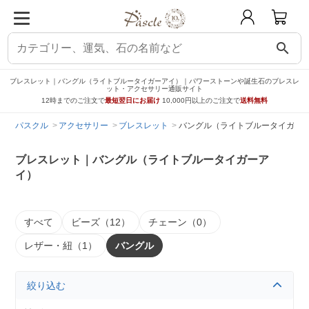
search
ブレスレット｜バングル（ライトブルータイガーアイ）｜パワーストーンや誕生石のブレスレ
ット・アクセサリー通販サイト
12時までのご注文で
最短翌日にお届け
10,000円以上のご注文で
送料無料
パスクル
アクセサリー
ブレスレット
バングル（ライトブルータイガー
ブレスレット｜バングル（ライトブルータイガーア
イ）
すべて
ビーズ（12）
チェーン（0）
レザー・紐（1）
バングル
絞り込む