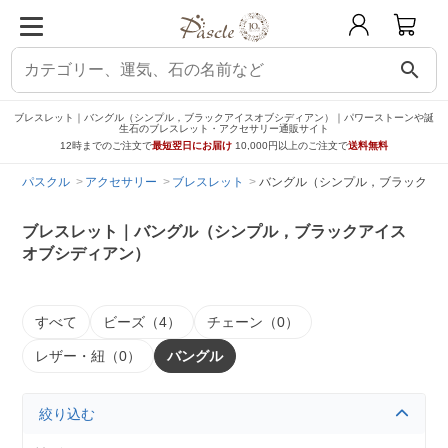
search
ブレスレット｜バングル（シンプル，ブラックアイスオブシディアン）｜パワーストーンや誕
生石のブレスレット・アクセサリー通販サイト
12時までのご注文で
最短翌日にお届け
10,000円以上のご注文で
送料無料
パスクル
アクセサリー
ブレスレット
バングル（シンプル，ブラックア
ブレスレット｜バングル（シンプル，ブラックアイス
オブシディアン）
すべて
ビーズ（4）
チェーン（0）
レザー・紐（0）
バングル
絞り込む