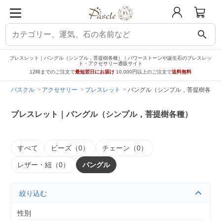
search
ブレスレット｜バングル（シンプル，菩提樹各種）｜パワーストーンや誕生石のブレスレッ
ト・アクセサリー通販サイト
12時までのご注文で
最短翌日にお届け
10,000円以上のご注文で
送料無料
パスクル
アクセサリー
ブレスレット
バングル（シンプル，菩提樹各種
ブレスレット｜バングル（シンプル，菩提樹各種）
すべて
ビーズ（0）
チェーン（0）
レザー・紐（0）
バングル
絞り込む
性別