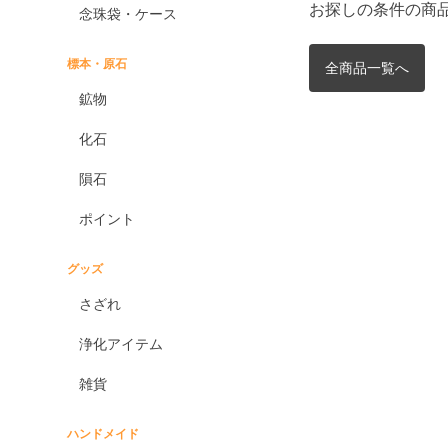
お探しの条件の商
念珠袋・ケース
標本・原石
全商品一覧へ
鉱物
化石
隕石
ポイント
グッズ
さざれ
浄化アイテム
雑貨
ハンドメイド