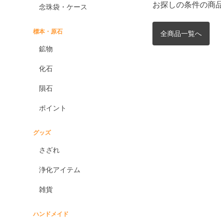
お探しの条件の商
念珠袋・ケース
標本・原石
全商品一覧へ
鉱物
化石
隕石
ポイント
グッズ
さざれ
浄化アイテム
雑貨
ハンドメイド