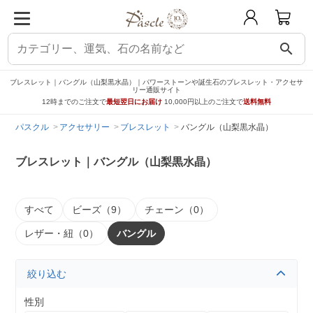
search
ブレスレット｜バングル（山梨黒水晶）｜パワーストーンや誕生石のブレスレット・アクセサ
リー通販サイト
12時までのご注文で
最短翌日にお届け
10,000円以上のご注文で
送料無料
パスクル
アクセサリー
ブレスレット
バングル（山梨黒水晶）
ブレスレット｜バングル（山梨黒水晶）
すべて
ビーズ（9）
チェーン（0）
レザー・紐（0）
バングル
絞り込む
性別