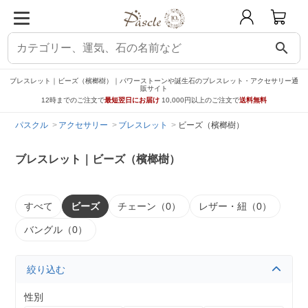
search
ブレスレット｜ビーズ（檳榔樹）｜パワーストーンや誕生石のブレスレット・アクセサリー通
販サイト
12時までのご注文で
最短翌日にお届け
10,000円以上のご注文で
送料無料
パスクル
アクセサリー
ブレスレット
ビーズ（檳榔樹）
ブレスレット｜ビーズ（檳榔樹）
すべて
ビーズ
チェーン（0）
レザー・紐（0）
バングル（0）
絞り込む
性別