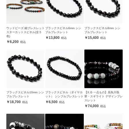
ウッドビーズ 細ブレスレット
ブラックスピネル6mm シン
ブラックスピネル8mm シン
スターカットスピネル(全５
プルブレスレット
プルブレスレット
色)
13,800
15,400
6,200
ブラックスピネル10mm シン
ブラックスピネル（ダイヤカ
【X.G 一点もの】糸魚川翡
プルブレスレット
ット） シンプルブレスレット
翠・スギライト デザインブレ
スレット
18,700
6,500
74,000