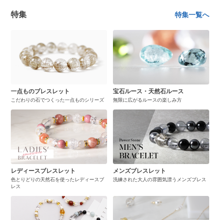
特集
特集一覧へ
一点ものブレスレット
宝石ルース・天然石ルース
こだわりの石でつくった一点ものシリーズ
無限に広がるルースの楽しみ方
レディースブレスレット
メンズブレスレット
色とりどりの天然石を使ったレディースブ
洗練された大人の雰囲気漂うメンズブレス
レス