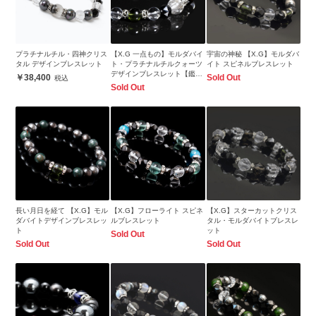
プラチナルチル・四神クリス
【X.G 一点もの】モルダバイ
宇宙の神秘 【X.G】モルダバ
タル デザインブレスレット
ト・プラチナルチルクォーツ
イト スピネルブレスレット
デザインブレスレット【鑑別
38,400
Sold Out
書付き】
Sold Out
長い月日を経て 【X.G】モル
【X.G】フローライト スピネ
【X.G】スターカットクリス
ダバイトデザインブレスレッ
ルブレスレット
タル・モルダバイトブレスレ
ト
ット
Sold Out
Sold Out
Sold Out