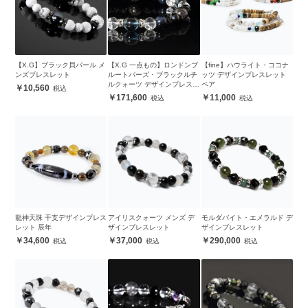
【X.G】ブラック貝パール メ
【X.G 一点もの】ロンドンブ
【fine】ハウライト・ココナ
ンズブレスレット
ルートパーズ・ブラックルチ
ッツ デザインブレスレット
ルクォーツ デザインブレスレ
ペア
10,560
ット
171,600
11,000
龍神天珠 干支デザインブレス
アイリスクォーツ メンズ デ
モルダバイト・エメラルド デ
レット 辰年
ザインブレスレット
ザインブレスレット
34,600
37,000
290,000