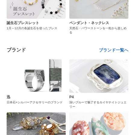
誕生石ブレスレット
ペンダント・ネックレス
1月～12月の各誕生石を使ったブレス
天然石・パワーストーンを一粒から楽しめ
る
ブランド
ブランド一覧へ
迅
P4
日本石×シルバーアクセサリーのブランド
深いブルーで魅了するカイヤナイトジュエ
リー