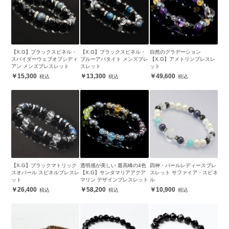
【X.G】ブラックスピネル・
【X.G】ブラックスピネル・
自然のグラデーション
スパイダーウェブオブシディ
ブルーアパタイト メンズブレ
【X.G】アメトリンブレスレ
アン メンズブレスレット
スレット
ット
15,300
13,300
49,600
【X.G】ブラックマトリック
透明感が美しい 最高峰の4色
四神・パールレディースブレ
スオパール スピネルブレスレ
【X.G】サンタマリアアクア
スレット サファイア・スピネ
ット
マリン デザインブレスレット
ル
26,400
58,200
10,900