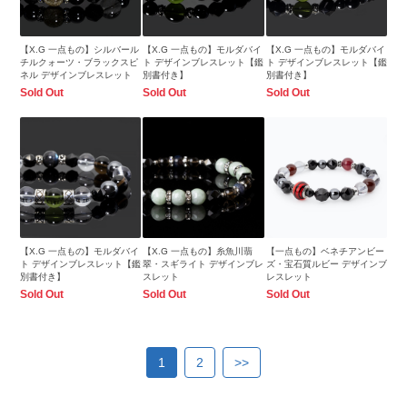
【X.G 一点もの】シルバール
【X.G 一点もの】モルダバイ
【X.G 一点もの】モルダバイ
チルクォーツ・ブラックスピ
ト デザインブレスレット【鑑
ト デザインブレスレット【鑑
ネル デザインブレスレット
別書付き】
別書付き】
Sold Out
Sold Out
Sold Out
【X.G 一点もの】モルダバイ
【X.G 一点もの】糸魚川翡
【一点もの】ベネチアンビー
ト デザインブレスレット【鑑
翠・スギライト デザインブレ
ズ・宝石質ルビー デザインブ
別書付き】
スレット
レスレット
Sold Out
Sold Out
Sold Out
1
2
>>