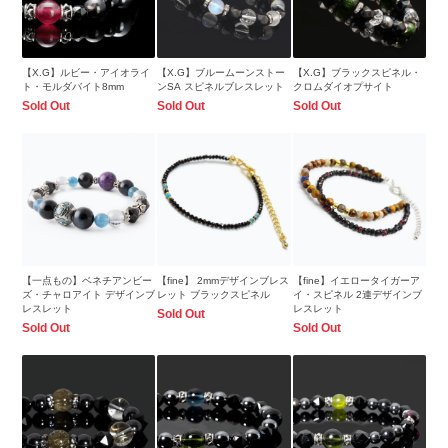
【X.G】ルビー・アイオライ
【X.G】ブルームーンストー
【X.G】ブラックスピネル・
ト・モルダバイト8mm
ンSA スピネルブレスレット
クロムダイオプサイト
Sold Out
Sold Out
Sold Out
【一点もの】ベネチアンビー
【fine】 2mmデザインブレス
【fine】イエロータイガーア
ズ・チャロアイト デザインブ
レット ブラックスピネル
イ・スピネル 2連デザインブ
レスレット
レスレット
Sold Out
Sold Out
Sold Out