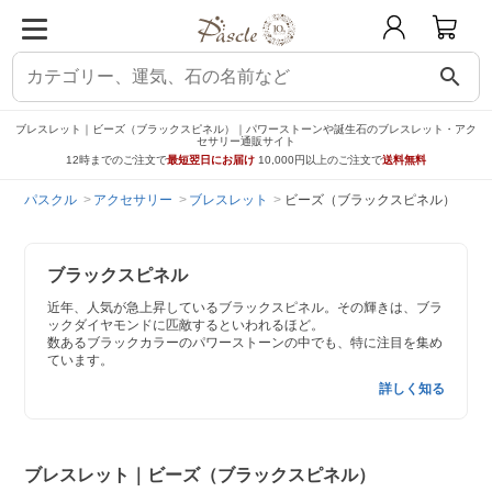
search
ブレスレット｜ビーズ（ブラックスピネル）｜パワーストーンや誕生石のブレスレット・アク
セサリー通販サイト
12時までのご注文で
最短翌日にお届け
10,000円以上のご注文で
送料無料
パスクル
アクセサリー
ブレスレット
ビーズ（ブラックスピネル）
ブラックスピネル
近年、人気が急上昇しているブラックスピネル。その輝きは、ブラ
ックダイヤモンドに匹敵するといわれるほど。
数あるブラックカラーのパワーストーンの中でも、特に注目を集め
ています。
詳しく知る
ブレスレット｜ビーズ（ブラックスピネル）