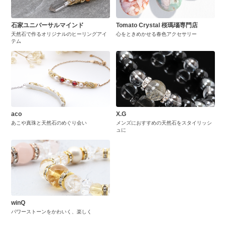
石家ユニバーサルマインド
Tomato Crystal 桜瑪瑙専門店
天然石で作るオリジナルのヒーリングアイ
心をときめかせる春色アクセサリー
テム
aco
X.G
あこや真珠と天然石のめぐり会い
メンズにおすすめの天然石をスタイリッシ
ュに
winQ
パワーストーンをかわいく、楽しく