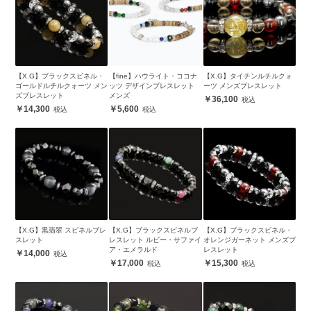
【X.G】ブラックスピネル・
【fine】ハウライト・ココナ
【X.G】タイチンルチルクォ
ゴールドルチルクォーツ メン
ッツ デザインブレスレット
ーツ メンズブレスレット
ズブレスレット
メンズ
36,100
14,300
5,600
【X.G】黒翡翠 スピネルブレ
【X.G】ブラックスピネルブ
【X.G】ブラックスピネル・
スレット
レスレット ルビー・サファイ
オレンジガーネット メンズブ
ア・エメラルド
レスレット
14,000
17,000
15,300