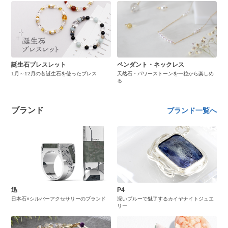
誕生石ブレスレット
ペンダント・ネックレス
1月～12月の各誕生石を使ったブレス
天然石・パワーストーンを一粒から楽しめ
る
ブランド
ブランド一覧へ
迅
P4
日本石×シルバーアクセサリーのブランド
深いブルーで魅了するカイヤナイトジュエ
リー