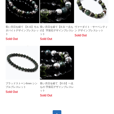
長い月日を経て 【X.G】モル
長い月日を経て【X.G 一点も
ヴァーダイト・サーペンティ
ダバイトデザインブレスレッ
の】 宇宙石デザインブレスレ
ン デザインブレスレット
ト
ット
Sold Out
Sold Out
Sold Out
ブラッドストーン6mm シン
長い月日を経て 【X.G】一点
プルブレスレット
もの 宇宙石デザインブレスレ
ット
Sold Out
Sold Out