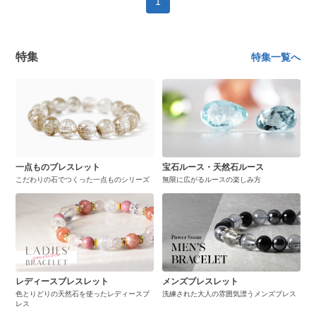
1
特集
特集一覧へ
一点ものブレスレット
宝石ルース・天然石ルース
こだわりの石でつくった一点ものシリーズ
無限に広がるルースの楽しみ方
レディースブレスレット
メンズブレスレット
色とりどりの天然石を使ったレディースブ
洗練された大人の雰囲気漂うメンズブレス
レス