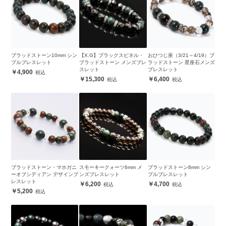
ブラッドストーン10mm シン
【X.G】ブラックスピネル・
おひつじ座（3/21～4/19）ブ
プルブレスレット
ブラッドストーン メンズブレ
ラッドストーン 星座石メンズ
スレット
ブレスレット
4,900
15,300
6,400
ブラッドストーン・マホガニ
スモーキークォーツ6mm メ
ブラッドストーン8mm シン
ーオブシディアン デザインブ
ンズブレスレット
プルブレスレット
レスレット
6,200
4,700
5,200