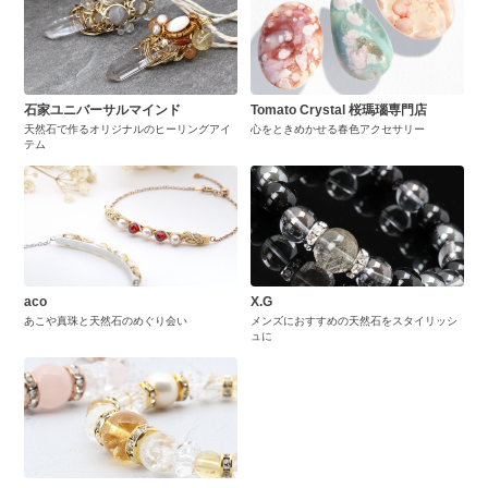
石家ユニバーサルマインド
Tomato Crystal 桜瑪瑙専門店
天然石で作るオリジナルのヒーリングアイ
心をときめかせる春色アクセサリー
テム
aco
X.G
あこや真珠と天然石のめぐり会い
メンズにおすすめの天然石をスタイリッシ
ュに