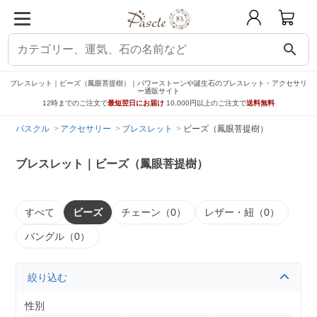
search
ブレスレット｜ビーズ（鳳眼菩提樹）｜パワーストーンや誕生石のブレスレット・アクセサリ
ー通販サイト
12時までのご注文で
最短翌日にお届け
10,000円以上のご注文で
送料無料
パスクル
アクセサリー
ブレスレット
ビーズ（鳳眼菩提樹）
ブレスレット｜ビーズ（鳳眼菩提樹）
すべて
ビーズ
チェーン（0）
レザー・紐（0）
バングル（0）
絞り込む
性別