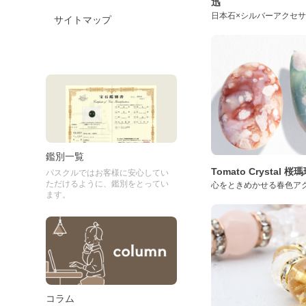
迅
日本石×シルバーアクセ
サイトマップ
鑑別一覧
Tomato Crystal 
パスクルではお客様に安心してい
ただけるように、鑑別をとってい
心をときめかせる春色ア
ます。
コラム