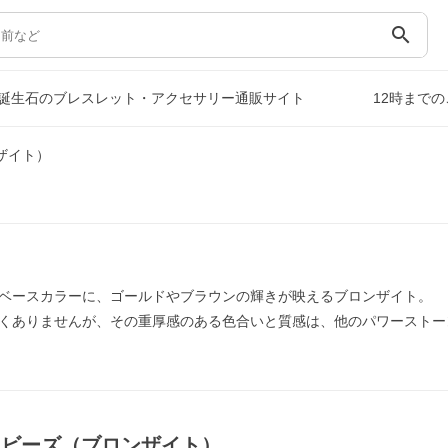
search
誕生石のブレスレット・アクセサリー通販サイト
12時まで
ザイト）
ベースカラーに、ゴールドやブラウンの輝きが映えるブロンザイト。
くありませんが、その重厚感のある色合いと質感は、他のパワーストー
｜ビーズ（ブロンザイト）