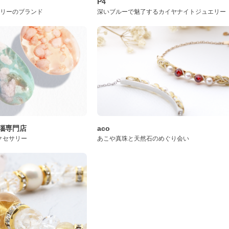
P4
サリーのブランド
深いブルーで魅了するカイヤナイトジュエリー
桜瑪瑙専門店
aco
クセサリー
あこや真珠と天然石のめぐり会い