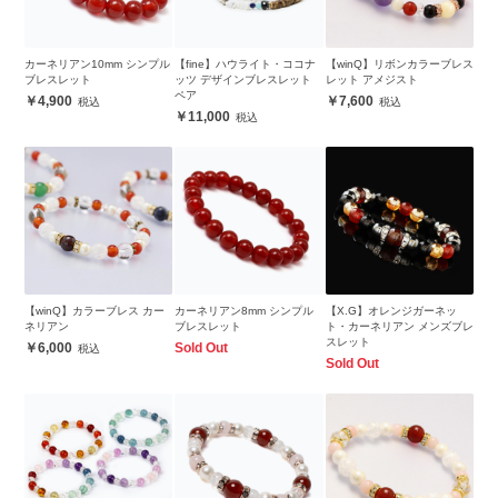
カーネリアン10mm シンプル
【fine】ハウライト・ココナ
【winQ】リボンカラーブレス
ブレスレット
ッツ デザインブレスレット
レット アメジスト
ペア
4,900
7,600
11,000
【winQ】カラーブレス カー
カーネリアン8mm シンプル
【X.G】オレンジガーネッ
ネリアン
ブレスレット
ト・カーネリアン メンズブレ
スレット
6,000
Sold Out
Sold Out