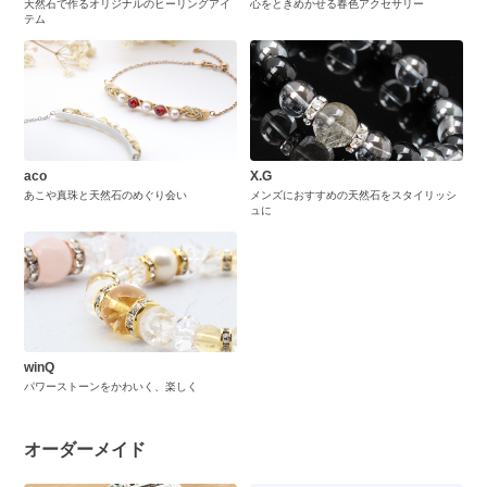
天然石で作るオリジナルのヒーリングアイ
心をときめかせる春色アクセサリー
テム
aco
X.G
あこや真珠と天然石のめぐり会い
メンズにおすすめの天然石をスタイリッシ
ュに
winQ
パワーストーンをかわいく、楽しく
オーダーメイド