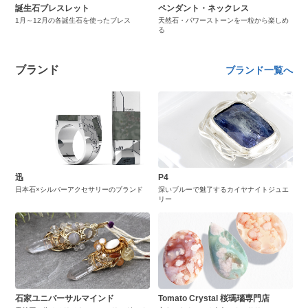
誕生石ブレスレット
ペンダント・ネックレス
1月～12月の各誕生石を使ったブレス
天然石・パワーストーンを一粒から楽しめ
る
ブランド
ブランド一覧へ
迅
P4
日本石×シルバーアクセサリーのブランド
深いブルーで魅了するカイヤナイトジュエ
リー
石家ユニバーサルマインド
Tomato Crystal 桜瑪瑙専門店