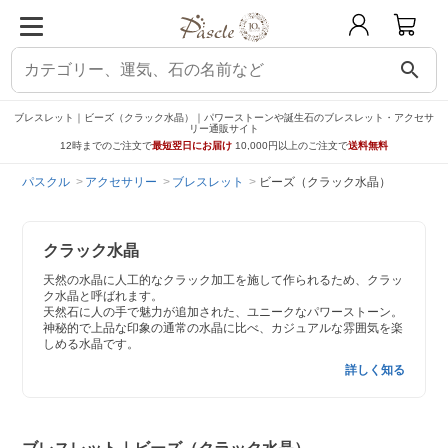
search
ブレスレット｜ビーズ（クラック水晶）｜パワーストーンや誕生石のブレスレット・アクセサ
リー通販サイト
12時までのご注文で
最短翌日にお届け
10,000円以上のご注文で
送料無料
パスクル
アクセサリー
ブレスレット
ビーズ（クラック水晶）
クラック水晶
天然の水晶に人工的なクラック加工を施して作られるため、クラッ
ク水晶と呼ばれます。
天然石に人の手で魅力が追加された、ユニークなパワーストーン。
神秘的で上品な印象の通常の水晶に比べ、カジュアルな雰囲気を楽
しめる水晶です。
詳しく知る