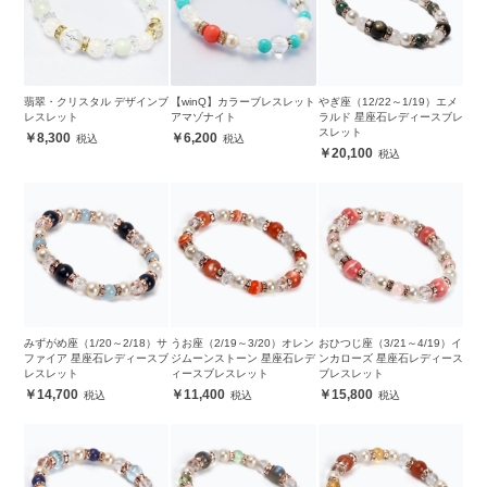
翡翠・クリスタル デザインブ
【winQ】カラーブレスレット
やぎ座（12/22～1/19）エメ
レスレット
アマゾナイト
ラルド 星座石レディースブレ
スレット
8,300
6,200
20,100
みずがめ座（1/20～2/18）サ
うお座（2/19～3/20）オレン
おひつじ座（3/21～4/19）イ
ファイア 星座石レディースブ
ジムーンストーン 星座石レデ
ンカローズ 星座石レディース
レスレット
ィースブレスレット
ブレスレット
14,700
11,400
15,800