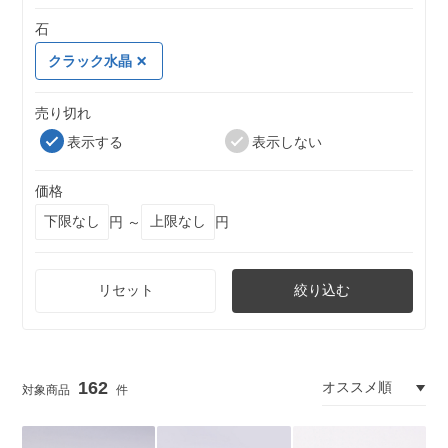
石
クラック水晶
売り切れ
表示する
表示しない
価格
円 ～
円
リセット
絞り込む
162