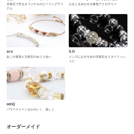
天然石で作るオリジナルのヒーリングアイ
心をときめかせる春色アクセサリー
テム
aco
X.G
あこや真珠と天然石のめぐり会い
メンズにおすすめの天然石をスタイリッシ
ュに
winQ
パワーストーンをかわいく、楽しく
オーダーメイド