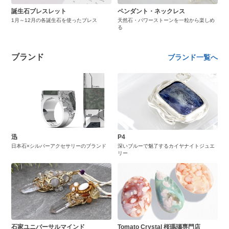
誕生石ブレスレット
ペンダント・ネックレス
1月～12月の各誕生石を使ったブレス
天然石・パワーストーンを一粒から楽しめ
る
ブランド
ブランド一覧へ
迅
P4
日本石×シルバーアクセサリーのブランド
深いブルーで魅了するカイヤナイトジュエ
リー
石家ユニバーサルマインド
Tomato Crystal 桜瑪瑙専門店