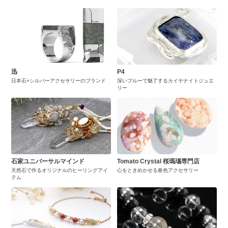
迅
P4
日本石×シルバーアクセサリーのブランド
深いブルーで魅了するカイヤナイトジュエ
リー
石家ユニバーサルマインド
Tomato Crystal 桜瑪瑙専門店
天然石で作るオリジナルのヒーリングアイ
心をときめかせる春色アクセサリー
テム