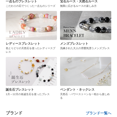
一点ものブレスレット
宝石ルース・天然石ルース
こだわりの石でつくった一点ものシリーズ
無限に広がるルースの楽しみ方
レディースブレスレット
メンズブレスレット
色とりどりの天然石を使ったレディースブ
洗練された大人の雰囲気漂うメンズブレス
レス
誕生石ブレスレット
ペンダント・ネックレス
1月～12月の各誕生石を使ったブレス
天然石・パワーストーンを一粒から楽しめ
る
ブランド
ブランド一覧へ