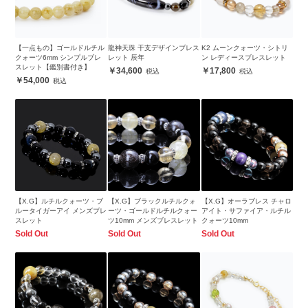
【一点もの】ゴールドルチル
龍神天珠 干支デザインブレス
K2 ムーンクォーツ・シトリ
クォーツ6mm シンプルブレ
レット 辰年
ン レディースブレスレット
スレット【鑑別書付き】
34,600
17,800
54,000
【X.G】ルチルクォーツ・ブ
【X.G】ブラックルチルクォ
【X.G】オーラブレス チャロ
ルータイガーアイ メンズブレ
ーツ・ゴールドルチルクォー
アイト・サファイア・ルチル
スレット
ツ10mm メンズブレスレット
クォーツ10mm
Sold Out
Sold Out
Sold Out