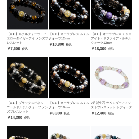
【X.G】ルチルクォーツ・イ
【X.G】オーラブレス ルチル
【X.G】オーラブレス チャロ
エロータイガーアイ メンズブ
クォーツ12mm
アイト・サファイア・ルチル
レスレット
クォーツ12mm
10,800
7,600
18,300
【X.G】ブラックスピネル・
【X.G】オーラブレス ルチル
2月誕生石 ラベンダーアメジ
ゴールドルチルクォーツ メン
クォーツ10mm
ストブレスレット レディース
ズブレスレット
8,800
12,400
14,300