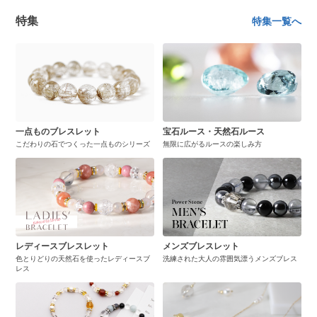
特集
特集一覧へ
一点ものブレスレット
宝石ルース・天然石ルース
こだわりの石でつくった一点ものシリーズ
無限に広がるルースの楽しみ方
レディースブレスレット
メンズブレスレット
色とりどりの天然石を使ったレディースブ
洗練された大人の雰囲気漂うメンズブレス
レス