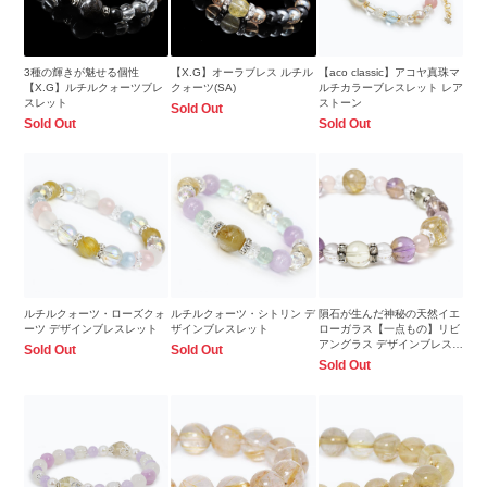
3種の輝きが魅せる個性
【X.G】オーラブレス ルチル
【aco classic】アコヤ真珠マ
【X.G】ルチルクォーツブレ
クォーツ(SA)
ルチカラーブレスレット レア
スレット
ストーン
Sold Out
Sold Out
Sold Out
ルチルクォーツ・ローズクォ
ルチルクォーツ・シトリン デ
隕石が生んだ神秘の天然イエ
ーツ デザインブレスレット
ザインブレスレット
ローガラス【一点もの】リビ
アングラス デザインブレスレ
Sold Out
Sold Out
ット
Sold Out