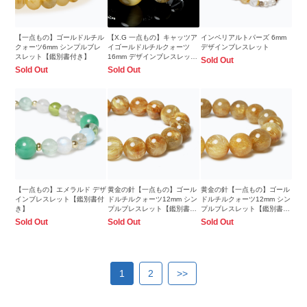
【一点もの】ゴールドルチル
【X.G 一点もの】キャッツア
インペリアルトパーズ 6mm
クォーツ6mm シンプルブレ
イゴールドルチルクォーツ
デザインブレスレット
スレット【鑑別書付き】
16mm デザインブレスレット
Sold Out
【鑑別書付き】
Sold Out
Sold Out
【一点もの】エメラルド デザ
黄金の針【一点もの】ゴール
黄金の針【一点もの】ゴール
インブレスレット【鑑別書付
ドルチルクォーツ12mm シン
ドルチルクォーツ12mm シン
き】
プルブレスレット【鑑別書付
プルブレスレット【鑑別書付
き】
き】
Sold Out
Sold Out
Sold Out
1
2
>>