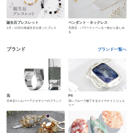
誕生石ブレスレット
ペンダント・ネックレス
1月～12月の各誕生石を使ったブレス
天然石・パワーストーンを一粒から楽しめ
る
ブランド
ブランド一覧へ
迅
P4
日本石×シルバーアクセサリーのブランド
深いブルーで魅了するカイヤナイトジュエ
リー