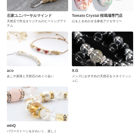
石家ユニバーサルマインド
Tomato Crystal 桜瑪瑙専門店
天然石で作るオリジナルのヒーリングアイ
心をときめかせる春色アクセサリー
テム
aco
X.G
あこや真珠と天然石のめぐり会い
メンズにおすすめの天然石をスタイリッシ
ュに
winQ
パワーストーンをかわいく、楽しく