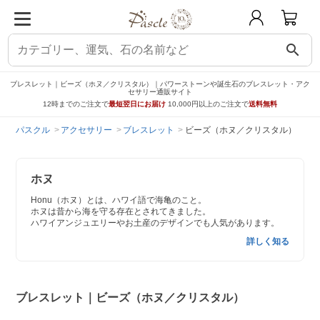
search
ブレスレット｜ビーズ（ホヌ／クリスタル）｜パワーストーンや誕生石のブレスレット・アク
セサリー通販サイト
12時までのご注文で
最短翌日にお届け
10,000円以上のご注文で
送料無料
パスクル
アクセサリー
ブレスレット
ビーズ（ホヌ／クリスタル）
ホヌ
Honu（ホヌ）とは、ハワイ語で海亀のこと。
ホヌは昔から海を守る存在とされてきました。
ハワイアンジュエリーやお土産のデザインでも人気があります。
詳しく知る
ブレスレット｜ビーズ（ホヌ／クリスタル）