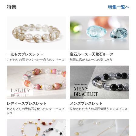
特集
特集一覧へ
一点ものブレスレット
宝石ルース・天然石ルース
こだわりの石でつくった一点ものシリーズ
無限に広がるルースの楽しみ方
レディースブレスレット
メンズブレスレット
色とりどりの天然石を使ったレディースブ
洗練された大人の雰囲気漂うメンズブレス
レス