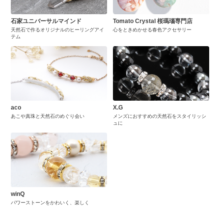
石家ユニバーサルマインド
Tomato Crystal 桜瑪瑙専門店
天然石で作るオリジナルのヒーリングアイ
心をときめかせる春色アクセサリー
テム
aco
X.G
あこや真珠と天然石のめぐり会い
メンズにおすすめの天然石をスタイリッシ
ュに
winQ
パワーストーンをかわいく、楽しく