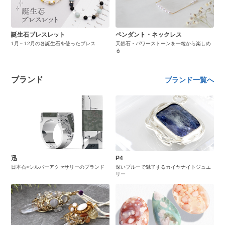
誕生石ブレスレット
ペンダント・ネックレス
1月～12月の各誕生石を使ったブレス
天然石・パワーストーンを一粒から楽しめ
る
ブランド
ブランド一覧へ
迅
P4
日本石×シルバーアクセサリーのブランド
深いブルーで魅了するカイヤナイトジュエ
リー