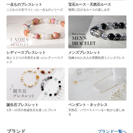
一点ものブレスレット
宝石ルース・天然石ルース
こだわりの石でつくった一点ものシリーズ
無限に広がるルースの楽しみ方
レディースブレスレット
メンズブレスレット
色とりどりの天然石を使ったレディースブ
洗練された大人の雰囲気漂うメンズブレス
レス
誕生石ブレスレット
ペンダント・ネックレス
1月～12月の各誕生石を使ったブレス
天然石・パワーストーンを一粒から楽しめ
る
ブランド
ブランド一覧へ