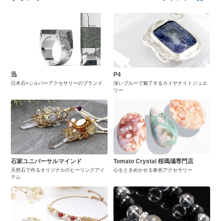
迅
P4
日本石×シルバーアクセサリーのブランド
深いブルーで魅了するカイヤナイトジュエ
リー
石家ユニバーサルマインド
Tomato Crystal 桜瑪瑙専門店
天然石で作るオリジナルのヒーリングアイ
心をときめかせる春色アクセサリー
テム