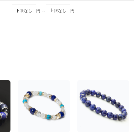
円 ～
円