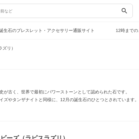
search
誕生石のブレスレット・アクセサリー通販サイト
12時まで
ラズリ）
史が古く、世界で最初にパワーストーンとして認められた石です。
イズやタンザナイトと同様に、12月の誕生石のひとつとされています
｜ビーズ（ラピスラズリ）