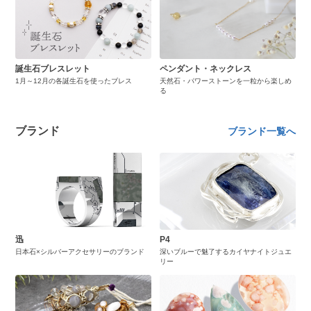
誕生石ブレスレット
ペンダント・ネックレス
1月～12月の各誕生石を使ったブレス
天然石・パワーストーンを一粒から楽しめ
る
ブランド
ブランド一覧へ
迅
P4
日本石×シルバーアクセサリーのブランド
深いブルーで魅了するカイヤナイトジュエ
リー