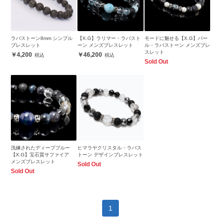
ラバストーン8mm シンプル
【X.G】ラリマー・ラバスト
モードに魅せる【X.G】パー
ブレスレット
ーン メンズブレスレット
ル・ラバストーン メンズブレ
スレット
4,200
46,200
Sold Out
洗練されたディープブルー
ヒマラヤクリスタル・ラバス
【X.G】宝石質サファイア
トーン デザインブレスレット
メンズブレスレット
Sold Out
Sold Out
1