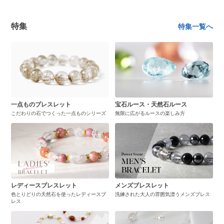
特集
特集一覧へ
一点ものブレスレット
宝石ルース・天然石ルース
こだわりの石でつくった一点ものシリーズ
無限に広がるルースの楽しみ方
レディースブレスレット
メンズブレスレット
色とりどりの天然石を使ったレディースブ
洗練された大人の雰囲気漂うメンズブレス
レス