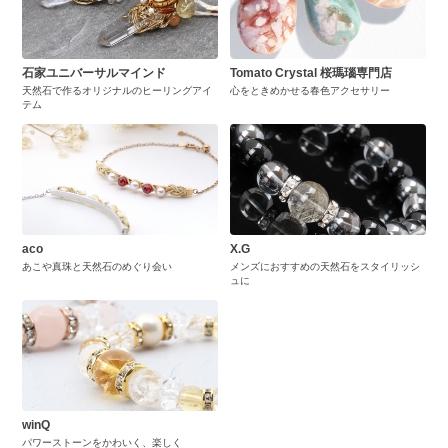
石家ユニバーサルマインド
Tomato Crystal 桜瑪瑙専門店
天然石で作るオリジナルのヒーリングアイ
心をときめかせる春色アクセサリー
テム
aco
X.G
あこや真珠と天然石のめぐり会い
メンズにおすすめの天然石をスタイリッシ
ュに
winQ
パワーストーンをかわいく、楽しく