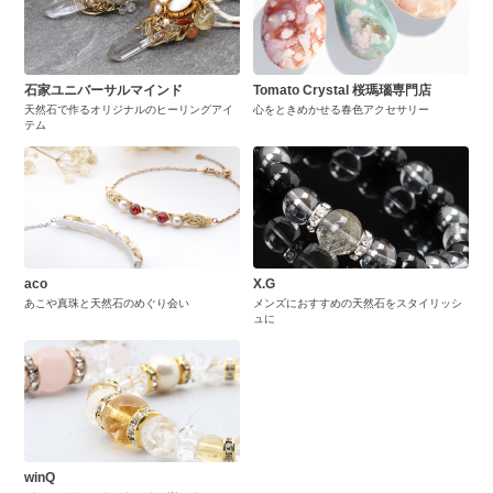
石家ユニバーサルマインド
Tomato Crystal 桜瑪瑙専門店
天然石で作るオリジナルのヒーリングアイ
心をときめかせる春色アクセサリー
テム
aco
X.G
あこや真珠と天然石のめぐり会い
メンズにおすすめの天然石をスタイリッシ
ュに
winQ