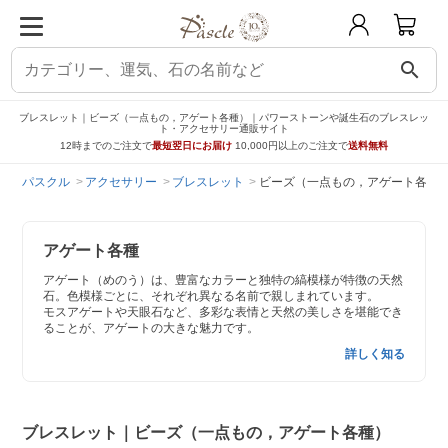
search
ブレスレット｜ビーズ（一点もの，アゲート各種）｜パワーストーンや誕生石のブレスレッ
ト・アクセサリー通販サイト
12時までのご注文で
最短翌日にお届け
10,000円以上のご注文で
送料無料
パスクル
アクセサリー
ブレスレット
ビーズ（一点もの，アゲート各種
アゲート各種
アゲート（めのう）は、豊富なカラーと独特の縞模様が特徴の天然
石。色模様ごとに、それぞれ異なる名前で親しまれています。
モスアゲートや天眼石など、多彩な表情と天然の美しさを堪能でき
ることが、アゲートの大きな魅力です。
詳しく知る
ブレスレット｜ビーズ（一点もの，アゲート各種）