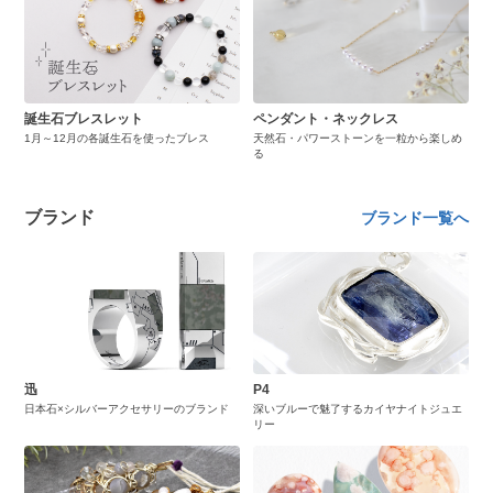
誕生石ブレスレット
ペンダント・ネックレス
1月～12月の各誕生石を使ったブレス
天然石・パワーストーンを一粒から楽しめ
る
ブランド
ブランド一覧へ
迅
P4
日本石×シルバーアクセサリーのブランド
深いブルーで魅了するカイヤナイトジュエ
リー