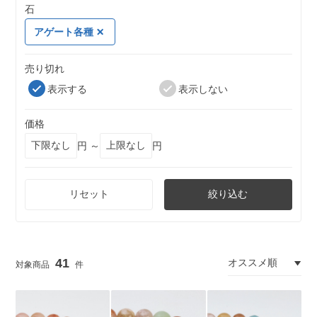
石
アゲート各種
売り切れ
表示する
表示しない
価格
円 ～
円
リセット
絞り込む
41