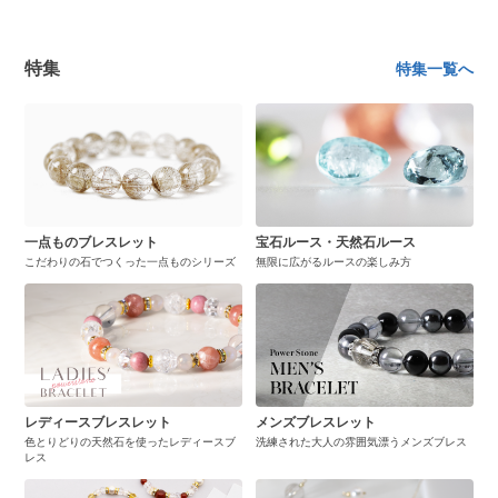
特集
特集一覧へ
一点ものブレスレット
宝石ルース・天然石ルース
こだわりの石でつくった一点ものシリーズ
無限に広がるルースの楽しみ方
レディースブレスレット
メンズブレスレット
色とりどりの天然石を使ったレディースブ
洗練された大人の雰囲気漂うメンズブレス
レス