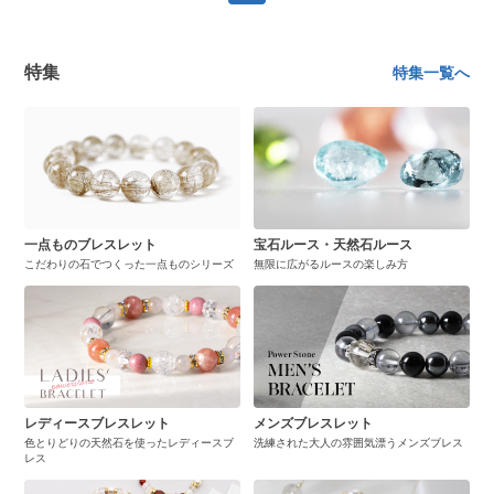
特集
特集一覧へ
一点ものブレスレット
宝石ルース・天然石ルース
こだわりの石でつくった一点ものシリーズ
無限に広がるルースの楽しみ方
レディースブレスレット
メンズブレスレット
色とりどりの天然石を使ったレディースブ
洗練された大人の雰囲気漂うメンズブレス
レス