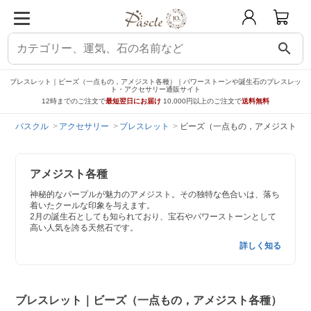
search
ブレスレット｜ビーズ（一点もの，アメジスト各種）｜パワーストーンや誕生石のブレスレッ
ト・アクセサリー通販サイト
12時までのご注文で
最短翌日にお届け
10,000円以上のご注文で
送料無料
パスクル
アクセサリー
ブレスレット
ビーズ（一点もの，アメジスト各
アメジスト各種
神秘的なパープルが魅力のアメジスト。その独特な色合いは、落ち
着いたクールな印象を与えます。
2月の誕生石としても知られており、宝石やパワーストーンとして
高い人気を誇る天然石です。
詳しく知る
ブレスレット｜ビーズ（一点もの，アメジスト各種）