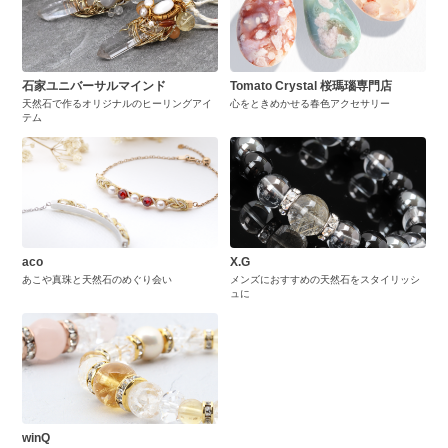
石家ユニバーサルマインド
Tomato Crystal 桜瑪瑙専門店
天然石で作るオリジナルのヒーリングアイ
心をときめかせる春色アクセサリー
テム
aco
X.G
あこや真珠と天然石のめぐり会い
メンズにおすすめの天然石をスタイリッシ
ュに
winQ