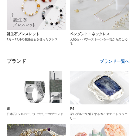
誕生石ブレスレット
ペンダント・ネックレス
1月～12月の各誕生石を使ったブレス
天然石・パワーストーンを一粒から楽しめ
る
ブランド
ブランド一覧へ
迅
P4
日本石×シルバーアクセサリーのブランド
深いブルーで魅了するカイヤナイトジュエ
リー