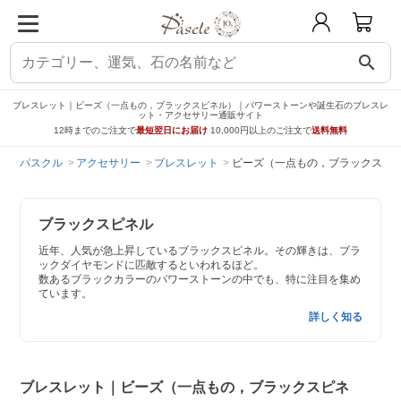
search
ブレスレット｜ビーズ（一点もの，ブラックスピネル）｜パワーストーンや誕生石のブレスレ
ット・アクセサリー通販サイト
12時までのご注文で
最短翌日にお届け
10,000円以上のご注文で
送料無料
パスクル
アクセサリー
ブレスレット
ビーズ（一点もの，ブラックスピ
ブラックスピネル
近年、人気が急上昇しているブラックスピネル。その輝きは、ブラ
ックダイヤモンドに匹敵するといわれるほど。
数あるブラックカラーのパワーストーンの中でも、特に注目を集め
ています。
詳しく知る
ブレスレット｜ビーズ（一点もの，ブラックスピネ