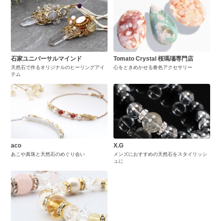
石家ユニバーサルマインド
Tomato Crystal 桜瑪瑙専門店
天然石で作るオリジナルのヒーリングアイ
心をときめかせる春色アクセサリー
テム
aco
X.G
あこや真珠と天然石のめぐり会い
メンズにおすすめの天然石をスタイリッシ
ュに