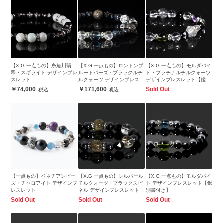
【X.G 一点もの】糸魚川翡
【X.G 一点もの】ロンドンブ
【X.G 一点もの】モルダバイ
翠・スギライト デザインブレ
ルートパーズ・ブラックルチ
ト・プラチナルチルクォーツ
スレット
ルクォーツ デザインブレスレ
デザインブレスレット【鑑別
ット
書付き】
74,000
171,600
Sold Out
【一点もの】ベネチアンビー
【X.G 一点もの】シルバール
【X.G 一点もの】モルダバイ
ズ・チャロアイト デザインブ
チルクォーツ・ブラックスピ
ト デザインブレスレット【鑑
レスレット
ネル デザインブレスレット
別書付き】
Sold Out
Sold Out
Sold Out