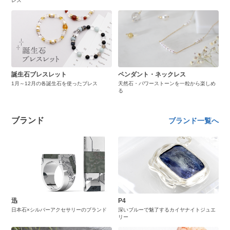
レス
誕生石ブレスレット
ペンダント・ネックレス
1月～12月の各誕生石を使ったブレス
天然石・パワーストーンを一粒から楽しめ
る
ブランド
ブランド一覧へ
迅
P4
日本石×シルバーアクセサリーのブランド
深いブルーで魅了するカイヤナイトジュエ
リー