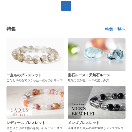
1
特集
特集一覧へ
一点ものブレスレット
宝石ルース・天然石ルース
こだわりの石でつくった一点ものシリーズ
無限に広がるルースの楽しみ方
レディースブレスレット
メンズブレスレット
色とりどりの天然石を使ったレディースブ
洗練された大人の雰囲気漂うメンズブレス