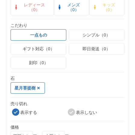
レディース
メンズ
キッズ
（0）
（0）
（0）
こだわり
一点もの
シンプル（0）
ギフト対応（0）
即日発送（0）
刻印（0）
石
星月菩提樹
売り切れ
表示する
表示しない
価格