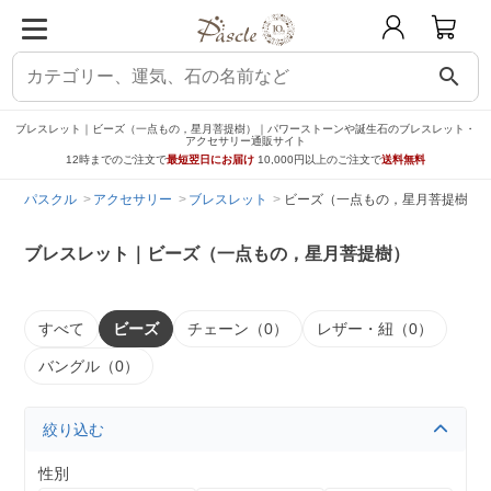
search
ブレスレット｜ビーズ（一点もの，星月菩提樹）｜パワーストーンや誕生石のブレスレット・
アクセサリー通販サイト
12時までのご注文で
最短翌日にお届け
10,000円以上のご注文で
送料無料
パスクル
アクセサリー
ブレスレット
ビーズ（一点もの，星月菩提樹）
ブレスレット｜ビーズ（一点もの，星月菩提樹）
すべて
ビーズ
チェーン（0）
レザー・紐（0）
バングル（0）
絞り込む
性別