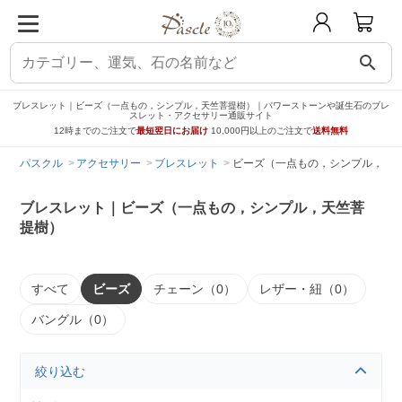
search
ブレスレット｜ビーズ（一点もの，シンプル，天竺菩提樹）｜パワーストーンや誕生石のブレ
スレット・アクセサリー通販サイト
12時までのご注文で
最短翌日にお届け
10,000円以上のご注文で
送料無料
パスクル
アクセサリー
ブレスレット
ビーズ（一点もの，シンプル，天
ブレスレット｜ビーズ（一点もの，シンプル，天竺菩
提樹）
すべて
ビーズ
チェーン（0）
レザー・紐（0）
バングル（0）
絞り込む