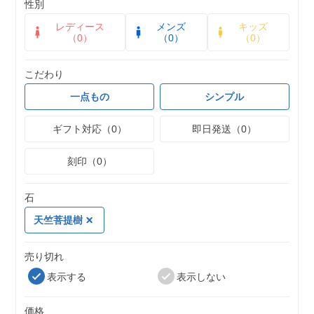
性別
レディース
メンズ
キッズ
（0）
（0）
（0）
こだわり
一点もの
シンプル
ギフト対応（0）
即日発送（0）
刻印（0）
石
天竺菩提樹
売り切れ
表示する
表示しない
価格