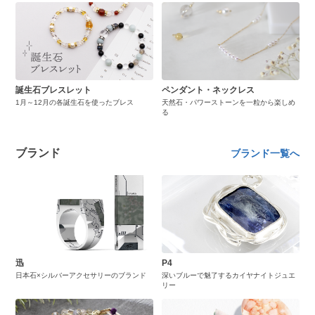
誕生石ブレスレット
ペンダント・ネックレス
1月～12月の各誕生石を使ったブレス
天然石・パワーストーンを一粒から楽しめ
る
ブランド
ブランド一覧へ
迅
P4
日本石×シルバーアクセサリーのブランド
深いブルーで魅了するカイヤナイトジュエ
リー