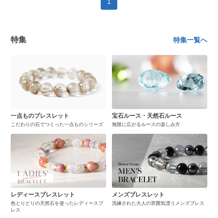
1
特集
特集一覧へ
一点ものブレスレット
宝石ルース・天然石ルース
こだわりの石でつくった一点ものシリーズ
無限に広がるルースの楽しみ方
レディースブレスレット
メンズブレスレット
色とりどりの天然石を使ったレディースブ
洗練された大人の雰囲気漂うメンズブレス
レス