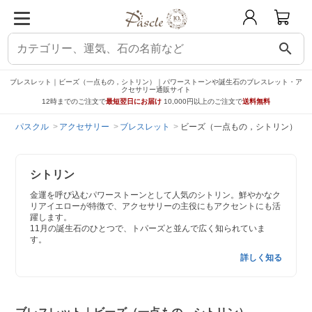
search
ブレスレット｜ビーズ（一点もの，シトリン）｜パワーストーンや誕生石のブレスレット・ア
クセサリー通販サイト
12時までのご注文で
最短翌日にお届け
10,000円以上のご注文で
送料無料
パスクル
アクセサリー
ブレスレット
ビーズ（一点もの，シトリン）
シトリン
金運を呼び込むパワーストーンとして人気のシトリン。鮮やかなク
リアイエローが特徴で、アクセサリーの主役にもアクセントにも活
躍します。
11月の誕生石のひとつで、トパーズと並んで広く知られていま
す。
詳しく知る