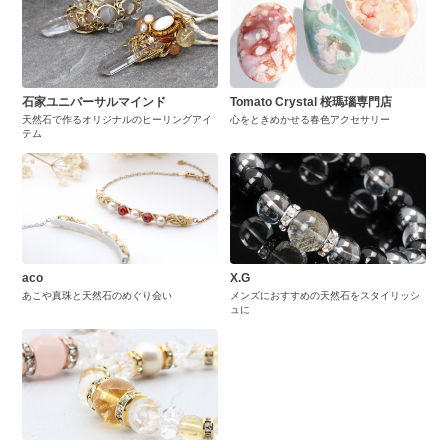
石家ユニバーサルマインド
Tomato Crystal 桜瑪瑙専門店
天然石で作るオリジナルのヒーリングアイ
心をときめかせる春色アクセサリー
テム
aco
X.G
あこや真珠と天然石のめぐり会い
メンズにおすすめの天然石をスタイリッシ
ュに