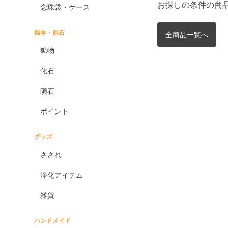
お探しの条件の商
念珠袋・ケース
標本・原石
全商品一覧へ
鉱物
化石
隕石
ポイント
グッズ
さざれ
浄化アイテム
雑貨
ハンドメイド