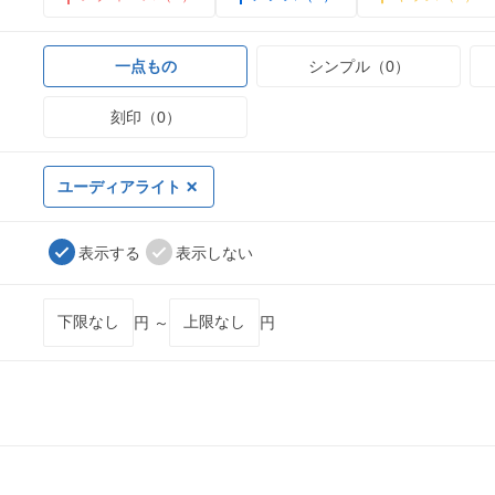
一点もの
シンプル（0）
刻印（0）
ユーディアライト
表示する
表示しない
円 ～
円