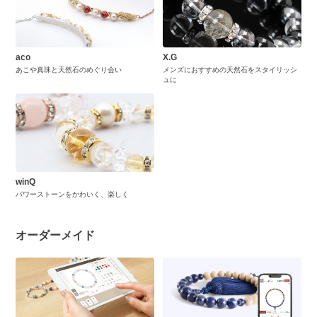
aco
X.G
あこや真珠と天然石のめぐり会い
メンズにおすすめの天然石をスタイリッシ
ュに
winQ
パワーストーンをかわいく、楽しく
オーダーメイド