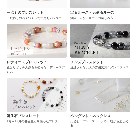
一点ものブレスレット
宝石ルース・天然石ルース
こだわりの石でつくった一点ものシリーズ
無限に広がるルースの楽しみ方
レディースブレスレット
メンズブレスレット
色とりどりの天然石を使ったレディースブ
洗練された大人の雰囲気漂うメンズブレス
レス
誕生石ブレスレット
ペンダント・ネックレス
1月～12月の各誕生石を使ったブレス
天然石・パワーストーンを一粒から楽しめ
る