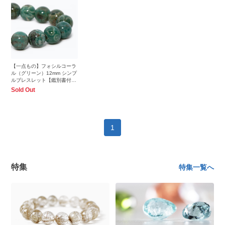
【一点もの】フォシルコーラ
ル（グリーン）12mm シンプ
ルブレスレット【鑑別書付
き】
Sold Out
1
特集
特集一覧へ