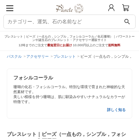
search
ブレスレット｜ビーズ（一点もの，シンプル，フォシルコーラル／化石珊瑚）｜パワーストー
ンや誕生石のブレスレット・アクセサリー通販サイト
12時までのご注文で
最短翌日にお届け
10,000円以上のご注文で
送料無料
パスクル
アクセサリー
ブレスレット
ビーズ（一点もの，シンプル，フ
フォシルコーラル
珊瑚の化石・フォシルコーラル。特別な環境で育まれた神秘的な天
然素材です。
美しい模様を持つ珊瑚は、肌に馴染みやすいナチュラルなカラーが
特徴です。
詳しく知る
ブレスレット｜ビーズ（一点もの，シンプル，フォシ