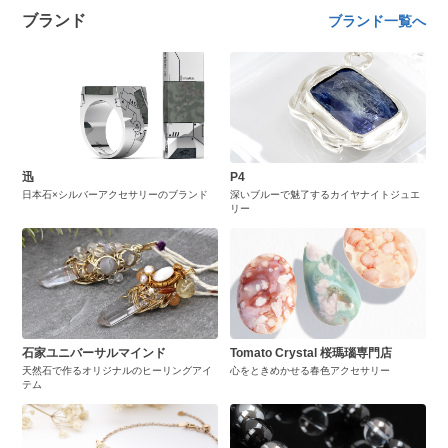
ブランド
ブランド一覧へ
迅
P4
日本石×シルバーアクセサリーのブランド
深いブルーで魅了するカイヤナイトジュエ
リー
石家ユニバーサルマインド
Tomato Crystal 桜瑪瑙専門店
天然石で作るオリジナルのヒーリングアイ
心をときめかせる春色アクセサリー
テム