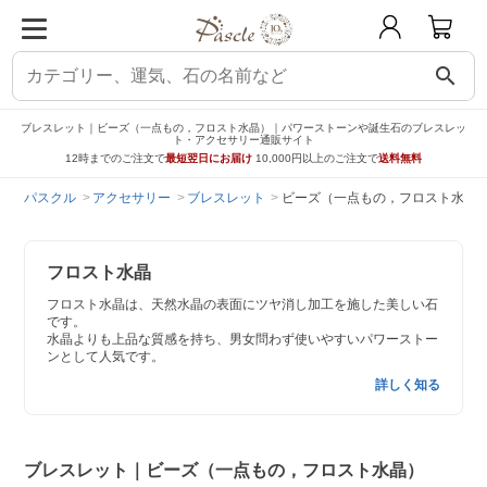
search
ブレスレット｜ビーズ（一点もの，フロスト水晶）｜パワーストーンや誕生石のブレスレッ
ト・アクセサリー通販サイト
12時までのご注文で
最短翌日にお届け
10,000円以上のご注文で
送料無料
パスクル
アクセサリー
ブレスレット
ビーズ（一点もの，フロスト水晶
フロスト水晶
フロスト水晶は、天然水晶の表面にツヤ消し加工を施した美しい石
です。
水晶よりも上品な質感を持ち、男女問わず使いやすいパワーストー
ンとして人気です。
詳しく知る
ブレスレット｜ビーズ（一点もの，フロスト水晶）