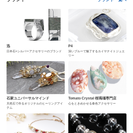
迅
P4
日本石×シルバーアクセサリーのブランド
深いブルーで魅了するカイヤナイトジュエ
リー
石家ユニバーサルマインド
Tomato Crystal 桜瑪瑙専門店
天然石で作るオリジナルのヒーリングアイ
心をときめかせる春色アクセサリー
テム