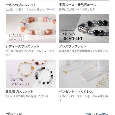
一点ものブレスレット
宝石ルース・天然石ルース
こだわりの石でつくった一点ものシリーズ
無限に広がるルースの楽しみ方
レディースブレスレット
メンズブレスレット
色とりどりの天然石を使ったレディースブ
洗練された大人の雰囲気漂うメンズブレス
レス
誕生石ブレスレット
ペンダント・ネックレス
1月～12月の各誕生石を使ったブレス
天然石・パワーストーンを一粒から楽しめ
る
ブランド
ブランド一覧へ