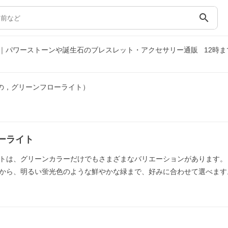
search
｜パワーストーンや誕生石のブレスレット・アクセサリー通販
12時
の，グリーンフローライト）
ーライト
トは、グリーンカラーだけでもさまざまなバリエーションがあります。
から、明るい蛍光色のような鮮やかな緑まで、好みに合わせて選べます