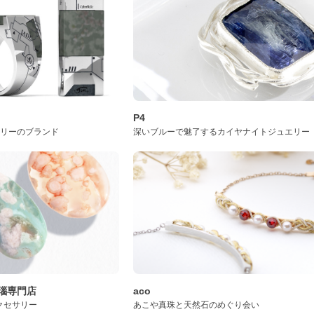
P4
サリーのブランド
深いブルーで魅了するカイヤナイトジュエリー
桜瑪瑙専門店
aco
クセサリー
あこや真珠と天然石のめぐり会い