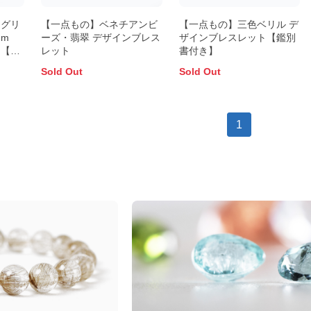
スグリ
【一点もの】ベネチアンビ
【一点もの】三色ベリル デ
mm
ーズ・翡翠 デザインブレス
ザインブレスレット【鑑別
ト【鑑
レット
書付き】
Sold Out
Sold Out
1