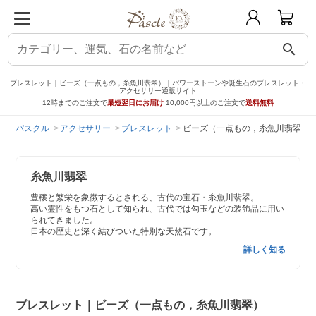
search
ブレスレット｜ビーズ（一点もの，糸魚川翡翠）｜パワーストーンや誕生石のブレスレット・
アクセサリー通販サイト
12時までのご注文で
最短翌日にお届け
10,000円以上のご注文で
送料無料
パスクル
アクセサリー
ブレスレット
ビーズ（一点もの，糸魚川翡翠）
糸魚川翡翠
豊穣と繁栄を象徴するとされる、古代の宝石・糸魚川翡翠。
高い霊性をもつ石として知られ、古代では勾玉などの装飾品に用い
られてきました。
日本の歴史と深く結びついた特別な天然石です。
詳しく知る
ブレスレット｜ビーズ（一点もの，糸魚川翡翠）