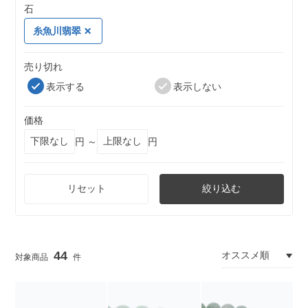
石
糸魚川翡翠
売り切れ
表示する
表示しない
価格
円 ～
円
リセット
絞り込む
44