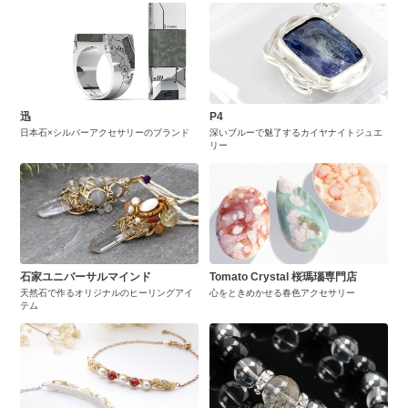
迅
P4
日本石×シルバーアクセサリーのブランド
深いブルーで魅了するカイヤナイトジュエ
リー
石家ユニバーサルマインド
Tomato Crystal 桜瑪瑙専門店
天然石で作るオリジナルのヒーリングアイ
心をときめかせる春色アクセサリー
テム