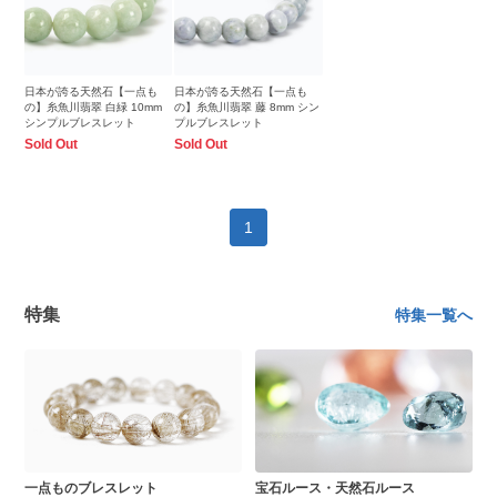
日本が誇る天然石【一点も
日本が誇る天然石【一点も
の】糸魚川翡翠 白緑 10mm
の】糸魚川翡翠 藤 8mm シン
シンプルブレスレット
プルブレスレット
Sold Out
Sold Out
1
特集
特集一覧へ
一点ものブレスレット
宝石ルース・天然石ルース