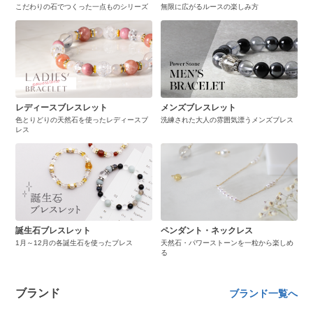
こだわりの石でつくった一点ものシリーズ
無限に広がるルースの楽しみ方
レディースブレスレット
メンズブレスレット
色とりどりの天然石を使ったレディースブ
洗練された大人の雰囲気漂うメンズブレス
レス
誕生石ブレスレット
ペンダント・ネックレス
1月～12月の各誕生石を使ったブレス
天然石・パワーストーンを一粒から楽しめ
る
ブランド
ブランド一覧へ