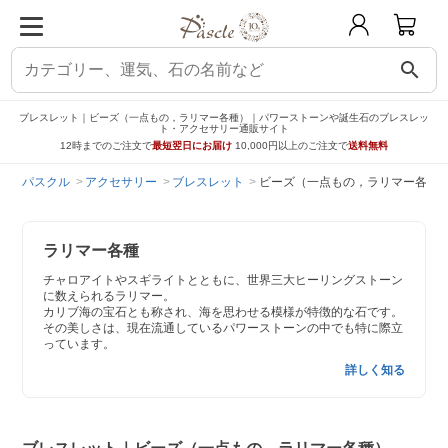
search
ブレスレット｜ビーズ（一点もの，ラリマー各種）｜パワーストーンや誕生石のブレスレッ
ト・アクセサリー通販サイト
12時までのご注文で
最短翌日にお届け
10,000円以上のご注文で
送料無料
パスクル
アクセサリー
ブレスレット
ビーズ（一点もの，ラリマー各種
ラリマー各種
チャロアイトやスギライトとともに、世界三大ヒーリングストーン
に数えられるラリマー。
カリブ海の宝石とも称され、海を思わせる模様が特徴的な石です。
その美しさは、現在流通しているパワーストーンの中でも特に際立
っています。
詳しく知る