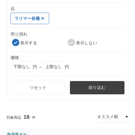
石
ラリマー各種
売り切れ
表示する
表示しない
価格
円 ～
円
リセット
絞り込む
18