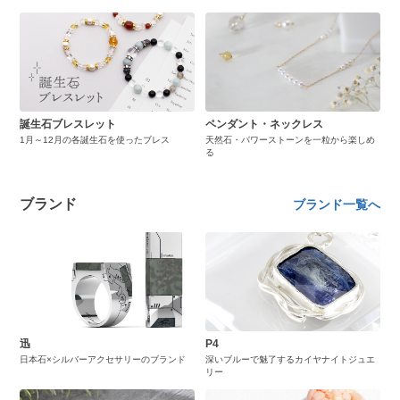
誕生石ブレスレット
ペンダント・ネックレス
1月～12月の各誕生石を使ったブレス
天然石・パワーストーンを一粒から楽しめ
る
ブランド
ブランド一覧へ
迅
P4
日本石×シルバーアクセサリーのブランド
深いブルーで魅了するカイヤナイトジュエ
リー