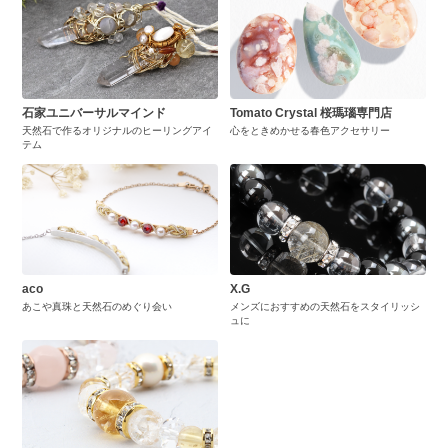
石家ユニバーサルマインド
Tomato Crystal 桜瑪瑙専門店
天然石で作るオリジナルのヒーリングアイ
心をときめかせる春色アクセサリー
テム
aco
X.G
あこや真珠と天然石のめぐり会い
メンズにおすすめの天然石をスタイリッシ
ュに