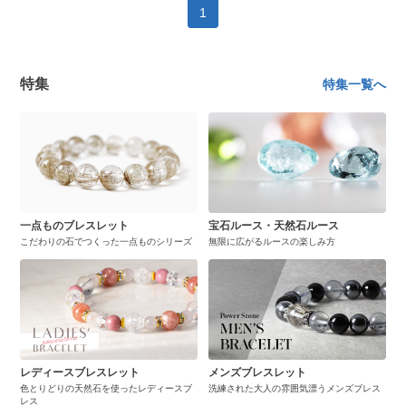
1
特集
特集一覧へ
一点ものブレスレット
宝石ルース・天然石ルース
こだわりの石でつくった一点ものシリーズ
無限に広がるルースの楽しみ方
レディースブレスレット
メンズブレスレット
色とりどりの天然石を使ったレディースブ
洗練された大人の雰囲気漂うメンズブレス
レス