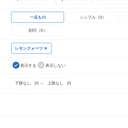
一点もの
シンプル（0）
刻印（0）
レモンクォーツ
表示する
表示しない
円 ～
円