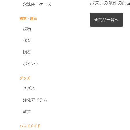
お探しの条件の商
念珠袋・ケース
標本・原石
全商品一覧へ
鉱物
化石
隕石
ポイント
グッズ
さざれ
浄化アイテム
雑貨
ハンドメイド