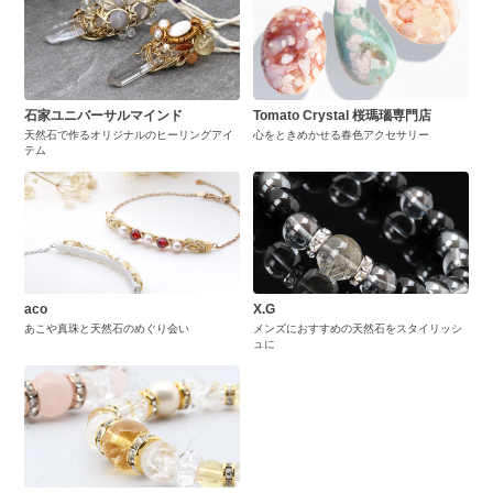
石家ユニバーサルマインド
Tomato Crystal 桜瑪瑙専門店
天然石で作るオリジナルのヒーリングアイ
心をときめかせる春色アクセサリー
テム
aco
X.G
あこや真珠と天然石のめぐり会い
メンズにおすすめの天然石をスタイリッシ
ュに