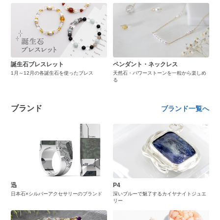
誕生石ブレスレット
ペンダント・ネックレス
1月～12月の各誕生石を使ったブレス
天然石・パワーストーンを一粒から楽しめ
る
ブランド
ブランド一覧へ
迅
P4
日本石×シルバーアクセサリーのブランド
深いブルーで魅了するカイヤナイトジュエ
リー