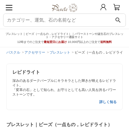
search
ブレスレット｜ビーズ（一点もの，レピドライト）｜パワーストーンや誕生石のブレスレッ
ト・アクセサリー通販サイト
12時までのご注文で
最短翌日にお届け
10,000円以上のご注文で
送料無料
パスクル
アクセサリー
ブレスレット
ビーズ（一点もの，レピドライト
レピドライト
深みのあるダークパープルにキラキラとした輝きが映えるレピドラ
イト。
「変革の石」として知られ、お守りとしても高い人気を誇るパワー
ストーンです。
詳しく知る
ブレスレット｜ビーズ（一点もの，レピドライト）