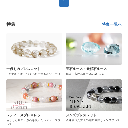
1
特集
特集一覧へ
一点ものブレスレット
宝石ルース・天然石ルース
こだわりの石でつくった一点ものシリーズ
無限に広がるルースの楽しみ方
レディースブレスレット
メンズブレスレット
色とりどりの天然石を使ったレディースブ
洗練された大人の雰囲気漂うメンズブレス
レス