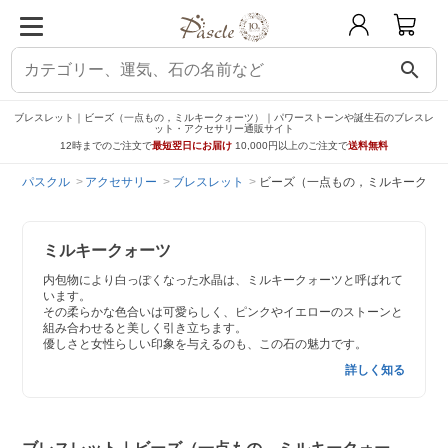
search
ブレスレット｜ビーズ（一点もの，ミルキークォーツ）｜パワーストーンや誕生石のブレスレ
ット・アクセサリー通販サイト
12時までのご注文で
最短翌日にお届け
10,000円以上のご注文で
送料無料
パスクル
アクセサリー
ブレスレット
ビーズ（一点もの，ミルキークォ
ミルキークォーツ
内包物により白っぽくなった水晶は、ミルキークォーツと呼ばれて
います。
その柔らかな色合いは可愛らしく、ピンクやイエローのストーンと
組み合わせると美しく引き立ちます。
優しさと女性らしい印象を与えるのも、この石の魅力です。
詳しく知る