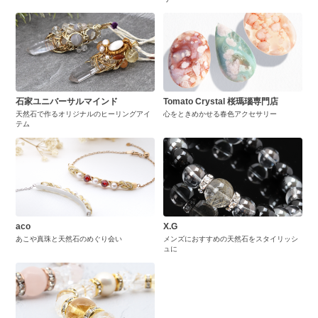
石家ユニバーサルマインド
Tomato Crystal 桜瑪瑙専門店
天然石で作るオリジナルのヒーリングアイ
心をときめかせる春色アクセサリー
テム
aco
X.G
あこや真珠と天然石のめぐり会い
メンズにおすすめの天然石をスタイリッシ
ュに