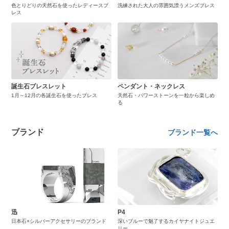
色とりどりの天然石を使ったレディースブ
洗練された大人の雰囲気漂うメンズブレス
レス
誕生石ブレスレット
ペンダント・ネックレス
1月～12月の各誕生石を使ったブレス
天然石・パワーストーンを一粒から楽しめ
る
ブランド
ブランド一覧へ
迅
P4
日本石×シルバーアクセサリーのブランド
深いブルーで魅了するカイヤナイトジュエ
リー