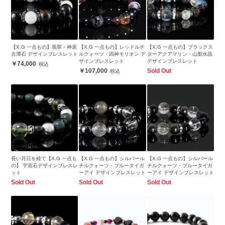
【X.G 一点もの】翡翠・神居
【X.G 一点もの】レッドルチ
【X.G 一点もの】ブラックス
古潭石 デザインブレスレット
ルクォーツ・四神モリオン デ
ターアクアマリン・山梨水晶
ザインブレスレット
デザインブレスレット
74,000
107,000
Sold Out
長い月日を経て【X.G 一点も
【X.G 一点もの】シルバール
【X.G 一点もの】シルバール
の】 宇宙石デザインブレスレ
チルクォーツ・ブルータイガ
チルクォーツ・ブルータイガ
ット
ーアイ デザインブレスレット
ーアイ デザインブレスレット
Sold Out
Sold Out
Sold Out