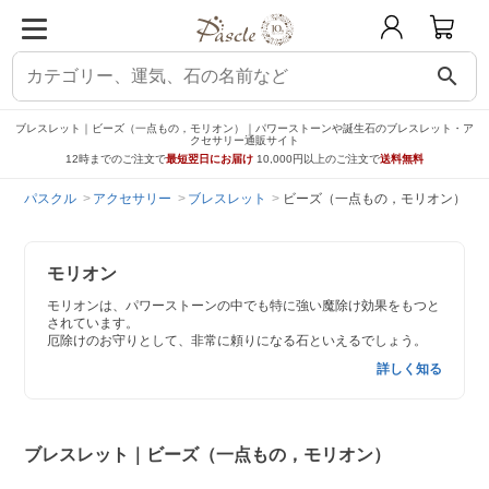
search
ブレスレット｜ビーズ（一点もの，モリオン）｜パワーストーンや誕生石のブレスレット・ア
クセサリー通販サイト
12時までのご注文で
最短翌日にお届け
10,000円以上のご注文で
送料無料
パスクル
アクセサリー
ブレスレット
ビーズ（一点もの，モリオン）
モリオン
モリオンは、パワーストーンの中でも特に強い魔除け効果をもつと
されています。
厄除けのお守りとして、非常に頼りになる石といえるでしょう。
詳しく知る
ブレスレット｜ビーズ（一点もの，モリオン）