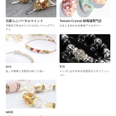
石家ユニバーサルマインド
Tomato Crystal 桜瑪瑙専門店
天然石で作るオリジナルのヒーリングアイ
心をときめかせる春色アクセサリー
テム
aco
X.G
あこや真珠と天然石のめぐり会い
メンズにおすすめの天然石をスタイリッシ
ュに
winQ