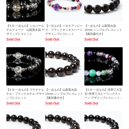
【X.G 一点もの】シルバール
【一点もの】ベネチアンビー
【一点もの】山梨黒水晶
チルクォーツ・山梨黒水晶 デ
ズ・ブラックオニキスハート
10mm シンプルブレスレット
ザインブレスレット
デザインブレスレット
【鑑別書付き】
Sold Out
Sold Out
Sold Out
【X.G 一点もの】プラチナル
【一点もの】山梨黒水晶
【X.G 一点もの】世界三大宝
チル・ブラックルチル デザイ
10mm シンプルブレスレット
石×世界三大ヒーリングスト
ンブレスレット
【鑑別書付き】
ーン デザインブレスレット
【鑑別書付き】
Sold Out
Sold Out
Sold Out