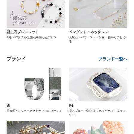
誕生石ブレスレット
ペンダント・ネックレス
1月～12月の各誕生石を使ったブレス
天然石・パワーストーンを一粒から楽しめ
る
ブランド
ブランド一覧へ
迅
P4
日本石×シルバーアクセサリーのブランド
深いブルーで魅了するカイヤナイトジュエ
リー