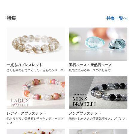
特集
特集一覧へ
一点ものブレスレット
宝石ルース・天然石ルース
こだわりの石でつくった一点ものシリーズ
無限に広がるルースの楽しみ方
レディースブレスレット
メンズブレスレット
色とりどりの天然石を使ったレディースブ
洗練された大人の雰囲気漂うメンズブレス
レス