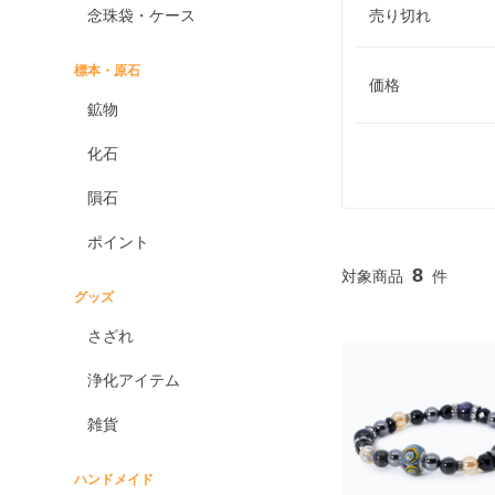
念珠袋・ケース
売り切れ
標本・原石
価格
鉱物
化石
隕石
ポイント
8
グッズ
さざれ
浄化アイテム
雑貨
ハンドメイド