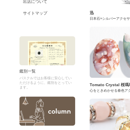
出店について
迅
サイトマップ
日本石×シルバーアクセ
鑑別一覧
パスクルではお客様に安心してい
ただけるように、鑑別をとってい
Tomato Crystal 
ます。
心をときめかせる春色ア