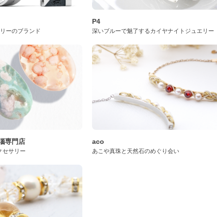
P4
サリーのブランド
深いブルーで魅了するカイヤナイトジュエリー
桜瑪瑙専門店
aco
クセサリー
あこや真珠と天然石のめぐり会い