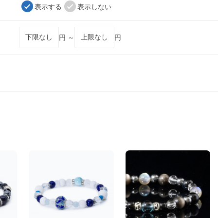
表示する
表示しない
円 ～
円