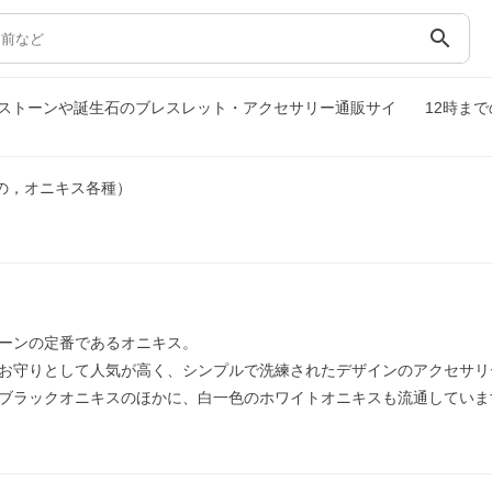
search
ストーンや誕生石のブレスレット・アクセサリー通販サイ
12時ま
の，オニキス各種）
ーンの定番であるオニキス。
お守りとして人気が高く、シンプルで洗練されたデザインのアクセサリ
ブラックオニキスのほかに、白一色のホワイトオニキスも流通していま