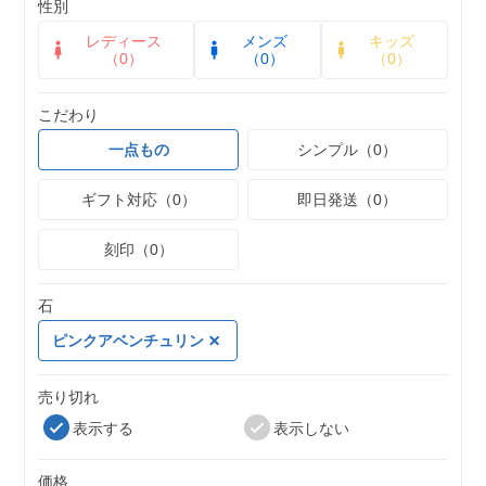
性別
レディース
メンズ
キッズ
（0）
（0）
（0）
こだわり
一点もの
シンプル（0）
ギフト対応（0）
即日発送（0）
刻印（0）
石
ピンクアベンチュリン
売り切れ
表示する
表示しない
価格