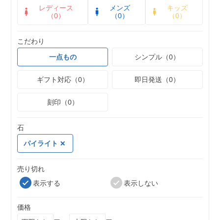
レディース
メンズ
キッズ
（0）
（0）
（0）
こだわり
一点もの
シンプル（0）
ギフト対応（0）
即日発送（0）
刻印（0）
石
パイライト
売り切れ
表示する
表示しない
価格