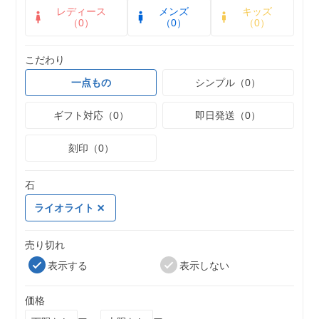
レディース
メンズ
キッズ
（0）
（0）
（0）
こだわり
一点もの
シンプル（0）
ギフト対応（0）
即日発送（0）
刻印（0）
石
ライオライト
売り切れ
表示する
表示しない
価格