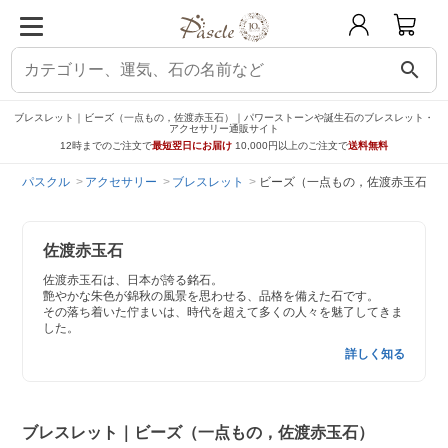
search
ブレスレット｜ビーズ（一点もの，佐渡赤玉石）｜パワーストーンや誕生石のブレスレット・
アクセサリー通販サイト
12時までのご注文で
最短翌日にお届け
10,000円以上のご注文で
送料無料
パスクル
アクセサリー
ブレスレット
ビーズ（一点もの，佐渡赤玉石）
佐渡赤玉石
佐渡赤玉石は、日本が誇る銘石。
艶やかな朱色が錦秋の風景を思わせる、品格を備えた石です。
その落ち着いた佇まいは、時代を超えて多くの人々を魅了してきま
した。
詳しく知る
ブレスレット｜ビーズ（一点もの，佐渡赤玉石）