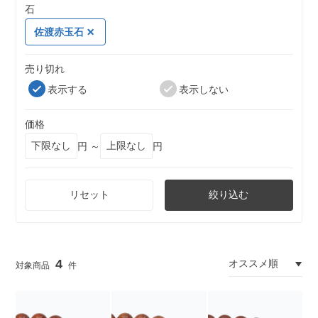
石
佐渡赤玉石
売り切れ
表示する
表示しない
価格
円 ～
円
リセット
絞り込む
4