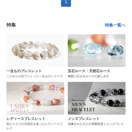
1
特集
特集一覧へ
一点ものブレスレット
宝石ルース・天然石ルース
こだわりの石でつくった一点ものシリーズ
無限に広がるルースの楽しみ方
レディースブレスレット
メンズブレスレット
色とりどりの天然石を使ったレディースブ
洗練された大人の雰囲気漂うメンズブレス
レス