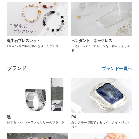
誕生石ブレスレット
ペンダント・ネックレス
1月～12月の各誕生石を使ったブレス
天然石・パワーストーンを一粒から楽しめ
る
ブランド
ブランド一覧へ
迅
P4
日本石×シルバーアクセサリーのブランド
深いブルーで魅了するカイヤナイトジュエ
リー