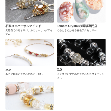
石家ユニバーサルマインド
Tomato Crystal 桜瑪瑙専門店
天然石で作るオリジナルのヒーリングアイ
心をときめかせる春色アクセサリー
テム
aco
X.G
あこや真珠と天然石のめぐり会い
メンズにおすすめの天然石をスタイリッシ
ュに