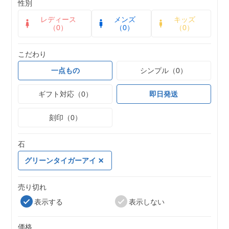
性別
レディース
メンズ
キッズ
（0）
（0）
（0）
こだわり
一点もの
シンプル（0）
ギフト対応（0）
即日発送
刻印（0）
石
グリーンタイガーアイ
売り切れ
表示する
表示しない
価格