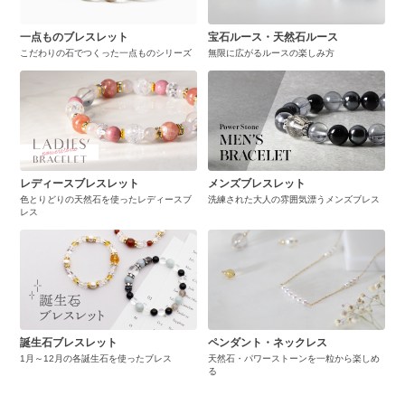
一点ものブレスレット
宝石ルース・天然石ルース
こだわりの石でつくった一点ものシリーズ
無限に広がるルースの楽しみ方
レディースブレスレット
メンズブレスレット
色とりどりの天然石を使ったレディースブ
洗練された大人の雰囲気漂うメンズブレス
レス
誕生石ブレスレット
ペンダント・ネックレス
1月～12月の各誕生石を使ったブレス
天然石・パワーストーンを一粒から楽しめ
る