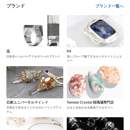
ブランド
ブランド一覧へ
迅
P4
日本石×シルバーアクセサリーのブランド
深いブルーで魅了するカイヤナイトジュエ
リー
石家ユニバーサルマインド
Tomato Crystal 桜瑪瑙専門店
天然石で作るオリジナルのヒーリングアイ
心をときめかせる春色アクセサリー
テム