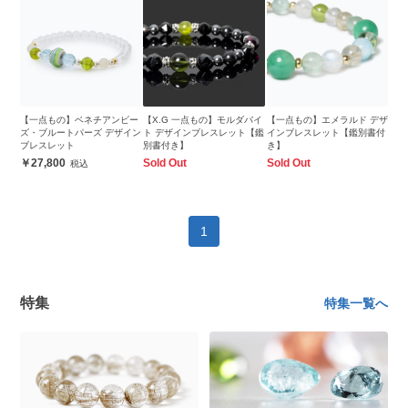
【一点もの】ベネチアンビー
【X.G 一点もの】モルダバイ
【一点もの】エメラルド デザ
ズ・ブルートパーズ デザイン
ト デザインブレスレット【鑑
インブレスレット【鑑別書付
ブレスレット
別書付き】
き】
27,800
Sold Out
Sold Out
1
特集
特集一覧へ