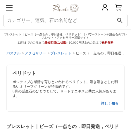
search
ブレスレット｜ビーズ（一点もの，即日発送，ペリドット）｜パワーストーンや誕生石のブレ
スレット・アクセサリー通販サイト
12時までのご注文で
最短翌日にお届け
10,000円以上のご注文で
送料無料
パスクル
アクセサリー
ブレスレット
ビーズ（一点もの，即日発送，ペ
ペリドット
ポジティブな感情を育むといわれるペリドット。活き活きとした明
るいオリーブグリーンが特徴的です。
8月の誕生石のひとつとして、サードオニキスと共に人気がありま
す。
詳しく知る
ブレスレット｜ビーズ（一点もの，即日発送，ペリド