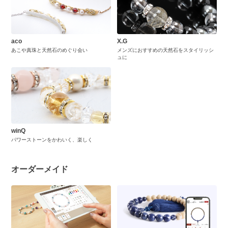
aco
X.G
あこや真珠と天然石のめぐり会い
メンズにおすすめの天然石をスタイリッシ
ュに
winQ
パワーストーンをかわいく、楽しく
オーダーメイド