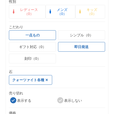
性別
レディース
メンズ
キッズ
（0）
（0）
（0）
こだわり
一点もの
シンプル（0）
ギフト対応（0）
即日発送
刻印（0）
石
クォーツァイト各種
売り切れ
表示する
表示しない
価格