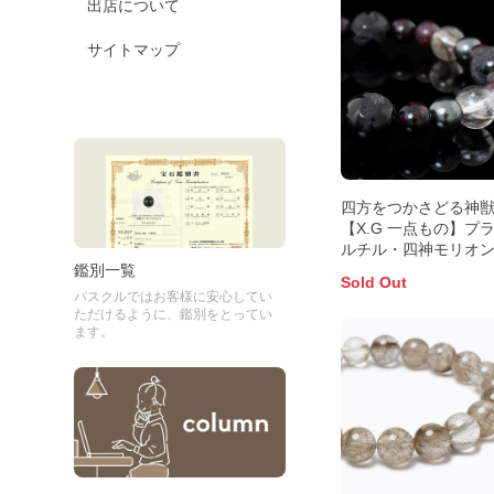
出店について
サイトマップ
四方をつかさどる神
【X.G 一点もの】プ
ルチル・四神モリオン
インブレスレット
鑑別一覧
Sold Out
パスクルではお客様に安心してい
ただけるように、鑑別をとってい
ます。