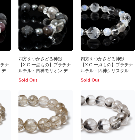
獣
四方をつかさどる神獣
四方をつかさどる神獣
ラチナ
【X.G 一点もの】プラチナ
【X.G 一点もの】プラチナ
 デザ
ルチル・四神モリオン デザ
ルチル・四神クリスタル デ
インブレスレット
ザインブレスレット
Sold Out
Sold Out