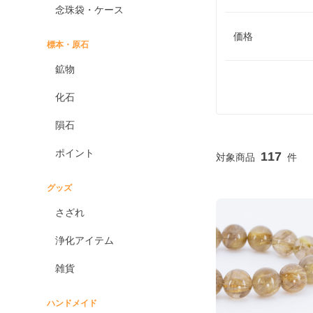
念珠袋・ケース
価格
標本・原石
鉱物
化石
隕石
ポイント
117
グッズ
さざれ
浄化アイテム
雑貨
ハンドメイド