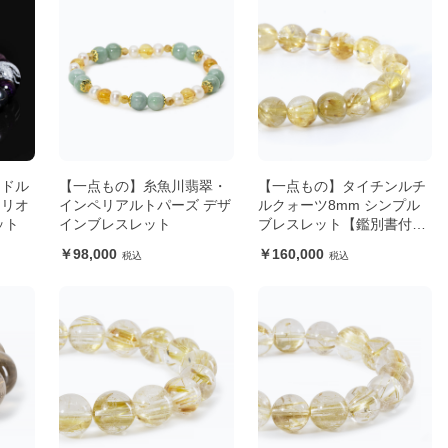
ッドル
【一点もの】糸魚川翡翠・
【一点もの】タイチンルチ
モリオ
インペリアルトパーズ デザ
ルクォーツ8mm シンプル
ット
インブレスレット
ブレスレット【鑑別書付
き】
98,000
160,000