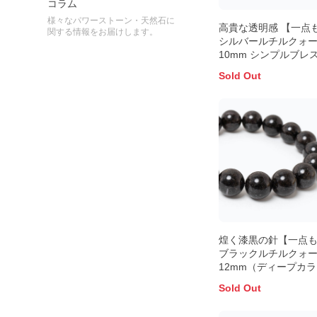
コラム
様々なパワーストーン・天然石に
高貴な透明感 【一点
関する情報をお届けします。
シルバールチルクォ
10mm シンプルブレ
ト
Sold Out
煌く漆黒の針【一点
ブラックルチルクォ
12mm（ディープカ
シンプルブレスレッ
Sold Out