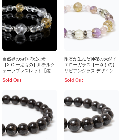
自然界の秀作 2冠の光
隕石が生んだ神秘の天然イ
【X.G 一点もの】ルチルク
エローガラス【一点もの】
ォーツブレスレット【鑑別
リビアングラス デザインブ
書付き】
レスレット
Sold Out
Sold Out