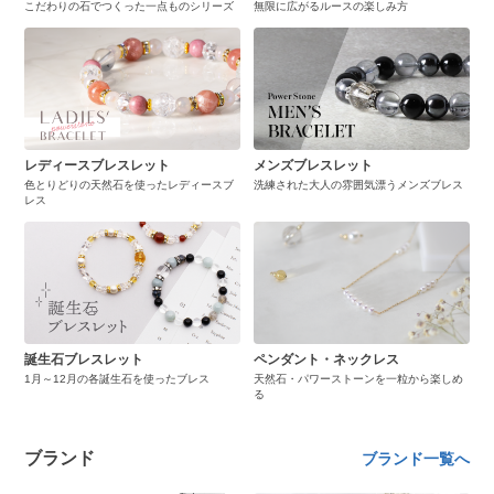
こだわりの石でつくった一点ものシリーズ
無限に広がるルースの楽しみ方
レディースブレスレット
メンズブレスレット
色とりどりの天然石を使ったレディースブ
洗練された大人の雰囲気漂うメンズブレス
レス
誕生石ブレスレット
ペンダント・ネックレス
1月～12月の各誕生石を使ったブレス
天然石・パワーストーンを一粒から楽しめ
る
ブランド
ブランド一覧へ