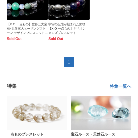
【X.G 一点もの】世界三大宝
宇宙の記憶が刻まれた鉱物
石×世界三大ヒーリングスト
【X.G 一点もの】ギベオン
ーン デザインブレスレット
メンズブレスレット
【鑑別書付き】
Sold Out
Sold Out
1
特集
特集一覧へ
一点ものブレスレット
宝石ルース・天然石ルース