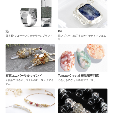
迅
P4
日本石×シルバーアクセサリーのブランド
深いブルーで魅了するカイヤナイトジュエ
リー
石家ユニバーサルマインド
Tomato Crystal 桜瑪瑙専門店
天然石で作るオリジナルのヒーリングアイ
心をときめかせる春色アクセサリー
テム