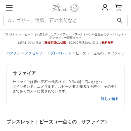
search
ブレスレット｜ビーズ（一点もの，サファイア）｜パワーストーンや誕生石のブレスレット・
アクセサリー通販サイト
12時までのご注文で
最短翌日にお届け
10,000円以上のご注文で
送料無料
パスクル
アクセサリー
ブレスレット
ビーズ（一点もの，サファイア）
サファイア
サファイアは青い宝石の代表格で、9月の誕生石のひとつ。
ダイヤモンド、エメラルド、ルビーと並ぶ知名度を誇り、その美し
さで多くの人々に愛されています。
詳しく知る
ブレスレット｜ビーズ（一点もの，サファイア）