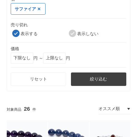
サファイア
売り切れ
表示する
表示しない
価格
円 ～
円
リセット
絞り込む
26