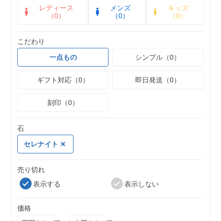
レディース
メンズ
キッズ
（0）
（0）
（0）
こだわり
一点もの
シンプル（0）
ギフト対応（0）
即日発送（0）
刻印（0）
石
セレナイト
売り切れ
表示する
表示しない
価格